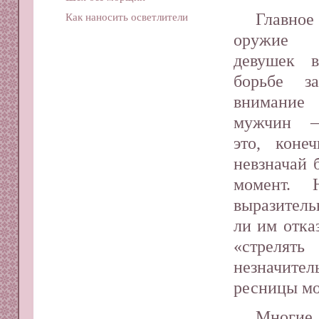
Главное
Как наносить осветлители
оружие
девушек 
борьбе з
внимание
мужчин 
это, коне
невзначай 
момент. 
выразитель
ли им отка
«стрелять
незначите
ресницы мо
Многие 