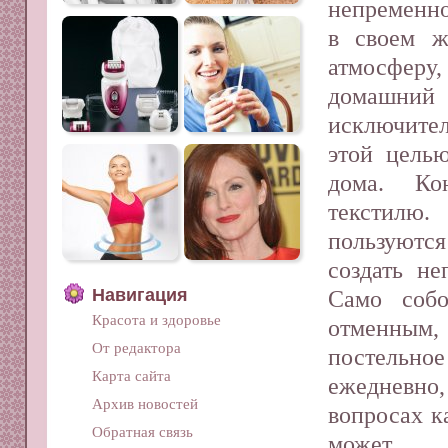
непременно
в своем ж
атмосферу
домаш
исключител
этой цель
дома. Ко
текстилю
пользуютс
создать н
Навигация
Само собо
Красота и здоровье
отменным
От редактора
постельно
Карта сайта
ежедневно,
Архив новостей
вопросах к
Обратная связь
может.