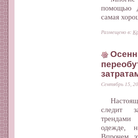
помощью д
самая хоро
Размещено в:
Кр
Осенн
переобу
затрата
Сентябрь 15, 2
Насто
следит з
трендами
одежде, 
Впрочем, э