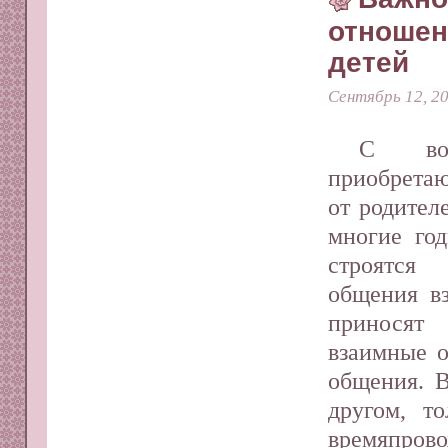
отношен
детей
Сентябрь 12, 2
С воз
приобретаю
от родител
многие го
строятся
общения в
приносят 
взаимные о
общения. В
другом, т
времяпров