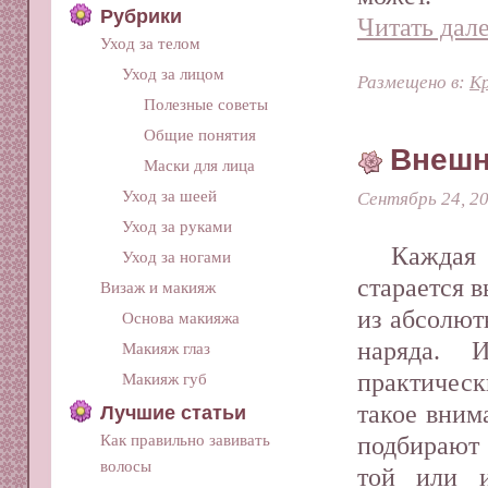
Рубрики
Читать дале
Уход за телом
Уход за лицом
Размещено в:
Кр
Полезные советы
Общие понятия
Внешн
Маски для лица
Уход за шеей
Сентябрь 24, 2
Уход за руками
Кажд
Уход за ногами
старается 
Визаж и макияж
из абсолют
Основа макияжа
наряда. 
Макияж глаз
практичес
Макияж губ
такое вним
Лучшие статьи
Как правильно завивать
подбирают
волосы
той или 