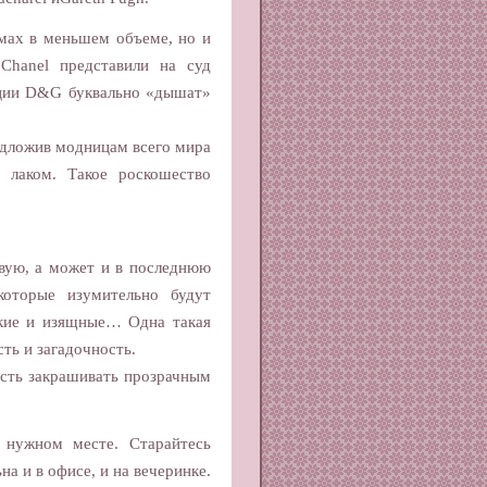
мах в меньшем объеме, но и
Chanel представили на суд
екции D&G буквально «дышат»
едложив модницам всего мира
м лаком. Такое роскошество
рвую, а может и в последнюю
которые изумительно будут
нкие и изящные… Одна такая
сть и загадочность.
асть закрашивать прозрачным
нужном месте. Старайтесь
на и в офисе, и на вечеринке.