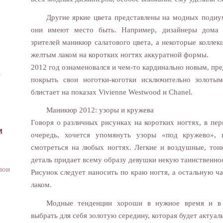
Другие яркие цвета представлены на модных подиу
они имеют место быть. Например, дизайнеры дома 
зрителей маникюр салатового цвета, а некоторые колл
желтым лаком на коротких ногтях аккуратной формы.
2012 год ознаменовался и чем-то кардинально новым, пр
в
покрыть свои ноготки-коготки исключительно золоты
блистает на показах Vivienne Westwood и Chanel.
Маникюр 2012: узоры и кружева
Говоря о различных рисунках на коротких ногтях, в пе
и
очередь, хочется упомянуть узоры «под кружево», 
смотреться на любых ногтях. Легкие и воздушные, то
деталь придает всему образу девушки некую таинственно
вои
Рисунок следует наносить по краю ногтя, а остальную ч
лаком.
Модные тенденции хороши в нужное время и в 
выбрать для себя золотую середину, которая будет актуаль