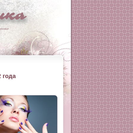
ка
оровье
 года