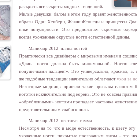
раскрыть все секреты модных тенденций.
Милые девушки, балом в этом году правят женственность
образы Одри Хепберн, ЖаклинКеннеди и принцессы Диан
пике популярности. Это предполагает скромные одеж
всегда ухоженные округлые ногти естественной длины.
Маникюр 2012: длина ногтей
Практически все дизайнеры с мировыми именами сошлись
«Длина ногтя должна быть минимальной. Ногтю сле
подушечками пальцев!». Это универсально, красиво, а, 
же подобные тенденции значительно облегчают
уход за н
Некоторые модницы приняли такие призывы слишком бл
ноготки исключительно под корень. Это не совсем правиль
«обрубленными» ногтями пропадает частичка женственно
представительницам слабого пола.
Маникюр 2012: цветовая гамма
Несмотря на то что в моде естественность, к цвету эту
ухоженные ногти, покрытые прозрачным лаком – это не