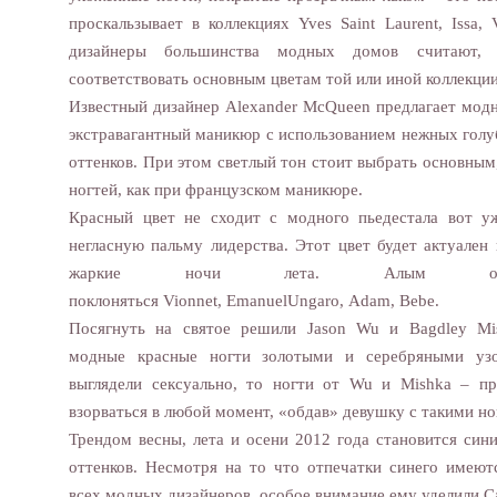
проскальзывает в коллекциях Yves Saint Laurent, Issa, 
дизайнеры большинства модных домов считают,
соответствовать основным цветам той или иной коллекци
Известный дизайнер Alexander McQueen предлагает мод
экстравагантный маникюр с использованием нежных гол
оттенков. При этом светлый тон стоит выбрать основным
ногтей, как при французском маникюре.
Красный цвет не сходит с модного пьедестала вот уж
негласную пальму лидерства. Этот цвет будет актуален
жаркие ночи лета. Алым отте
поклоняться Vionnet, EmanuelUngaro, Adam, Bebe.
Посягнуть на святое решили Jason Wu и Bagdley Mis
модные красные ногти золотыми и серебряными узо
выглядели сексуально, то ногти от Wu и Mishka – пр
взорваться в любой момент, «обдав» девушку с такими н
Трендом весны, лета и осени 2012 года становится син
оттенков. Несмотря на то что отпечатки синего имеют
всех модных дизайнеров, особое внимание ему уделили Ca