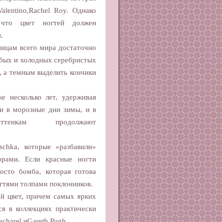
Valentino,Rachel Roy. Однако
 что цвет ногтей должен
и.
ницам всего мира достаточно
убых и холодных серебристых
, а темным выделить кончики
е несколько лет, удерживая
 и в морозные дни зимы, и в
нкам продолжают
chka, которые «разбавили»
рами. Если красные ногти
осто бомба, которая готова
огтями толпами поклонников.
ий цвет, причем самых ярких
ся в коллекциях практически
charel иGareth Pugh.