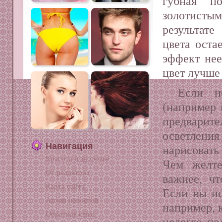
губная по
золотист
результате
цвета оста
эффект нее
цвет лучше 
Если н
(например 
предварите
осветлени
Навигация
нарисовать
Красота и здоровье
Чем желте
От редактора
важнее, ч
Карта сайта
Если вы ис
Архив новостей
например, к
Обратная связь
нелегко по