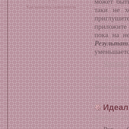
может быт
Как наносить осветлители
таки не х
приглуши
приложите 
пока на не
Результат
уменьшаетс
Читать д
Размещено в:
М
Метки:
бумажн
Идеал
Декабрь 23, 20