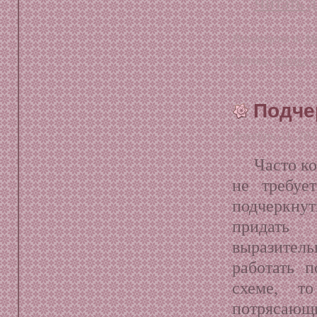
Читать д
Размещено в:
М
Метки:
брови
,
Подче
Декабрь 21, 20
Часто к
не требуе
подчеркну
придат
выразитель
работать 
схеме, т
потрясающ