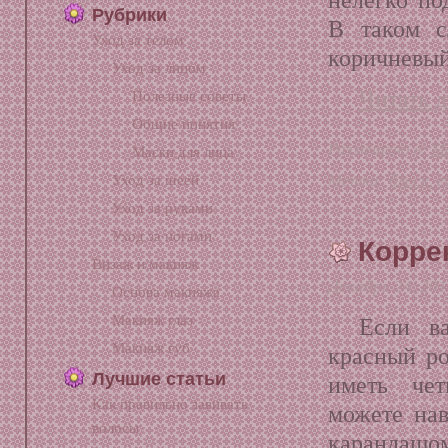
Рубрики
В таком с
Уход за телом
коричневый
Уход за лицом
Читать д
Полезные советы
Общие понятия
Размещено в:
М
Маски для лица
Метки:
блеск
,
г
Уход за шеей
Уход за руками
Уход за ногами
Корре
Визаж и макияж
Декабрь 24, 20
Основа макияжа
Макияж глаз
Если в
Макияж губ
красный ро
Лучшие статьи
иметь че
Как правильно завивать
можете нав
волосы
карандашо