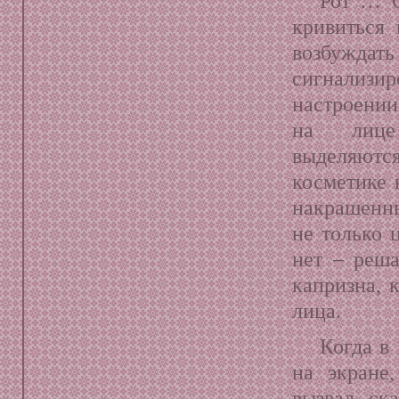
Рот … О
кривиться 
возбуж
сигнализ
настроени
на лице
выделяютс
косметике 
накрашенн
не только 
нет – реша
капризна, 
лица.
Когда в
на экране
вызвал ск