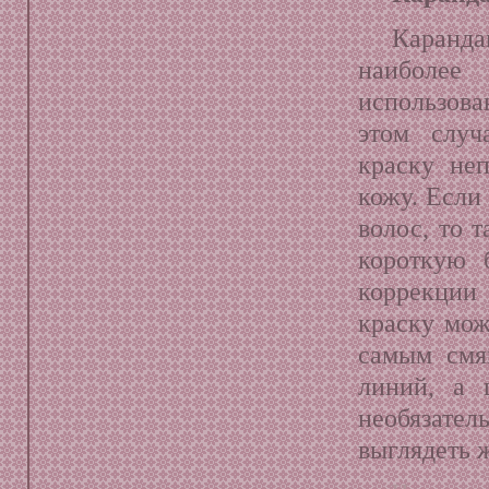
Каранд
наибол
использова
этом случ
краску неп
кожу. Если
волос, то 
короткую 
коррекци
краску мож
самым смя
линий, а 
необязател
выглядеть 