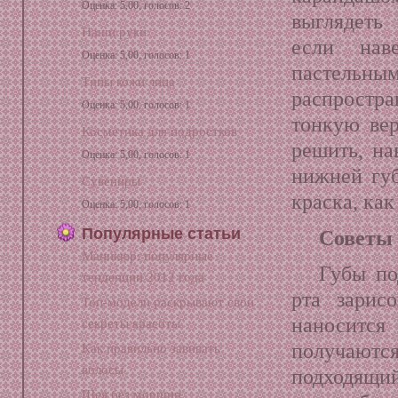
Оценка: 5,00, голосов: 2
выглядеть 
Наши руки
если нав
Оценка: 5,00, голосов: 1
пастельн
Типы кожи лица
распрост
Оценка: 5,00, голосов: 1
тонкую ве
Косметика для подростков
решить, на
Оценка: 5,00, голосов: 1
нижней губ
Сувениры
краска, как
Оценка: 5,00, голосов: 1
Популярные статьи
Советы 
Маникюр: популярные
Губы по
тенденции 2012 года
рта зарис
Топ-модели раскрывают свои
наносится 
секреты красоты
получаются
Как правильно завивать
волосы
подходящи
Шея без морщин