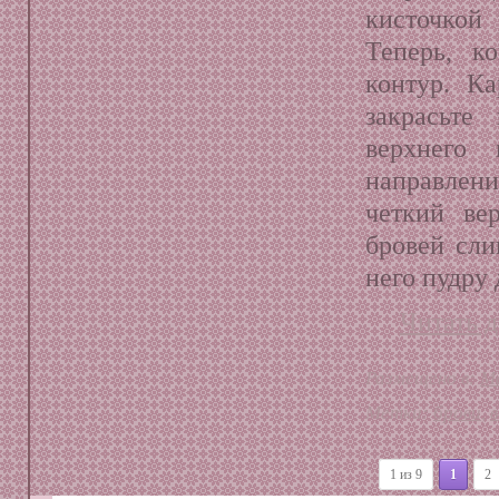
кисточкой 
Теперь, к
контур. К
закрасьте
верхнего
направлени
четкий ве
бровей сли
него пудру 
Читать д
Размещено в:
М
Метки:
брови
,
1 из 9
1
2