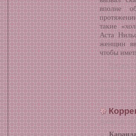
вполне о
протяжени
такие «хо
Аста Ниль
женщин вв
чтобы имет
Читать д
Размещено в:
М
Метки:
губы
,
к
Корре
Декабрь 22, 20
Каранда