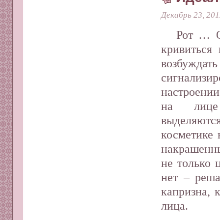
Декабрь 23, 201
Рот … О
кривиться 
возбуж
сигнализ
настроени
на лице
выделяютс
косметике 
накрашенн
не только 
нет – реша
капризна, 
лица.