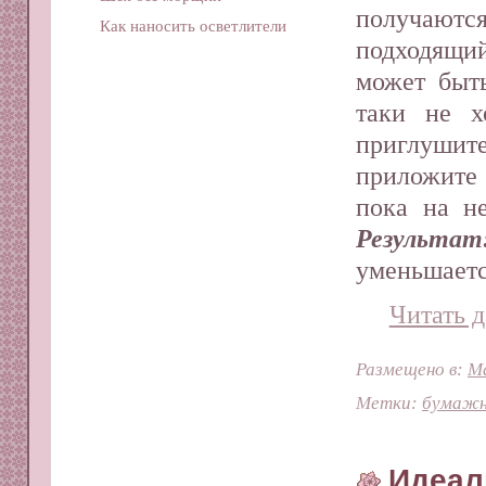
получаются
Как наносить осветлители
подходящи
может быт
таки не х
приглуши
приложите 
пока на не
Результат
уменьшаетс
Читать д
Размещено в:
М
Метки:
бумажн
Идеал