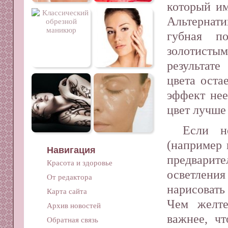
который им
Альтерна
губная по
золотист
результате
цвета оста
эффект нее
цвет лучше 
Если н
(например 
Навигация
предварите
Красота и здоровье
осветлени
От редактора
нарисовать
Карта сайта
Чем желте
Архив новостей
важнее, ч
Обратная связь