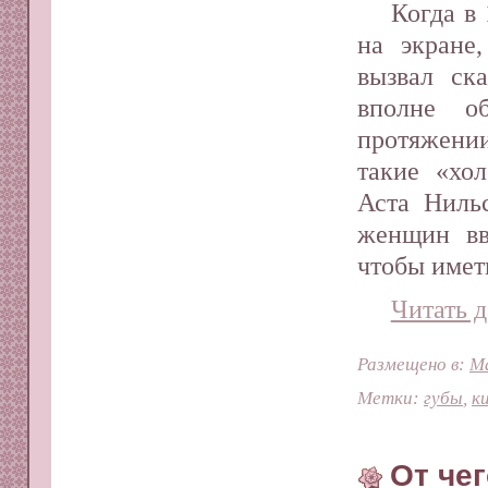
Когда в
на экране
вызвал ск
вполне о
протяжени
такие «хо
Аста Ниль
женщин вв
чтобы имет
Читать д
Размещено в:
М
Метки:
губы
,
к
От че