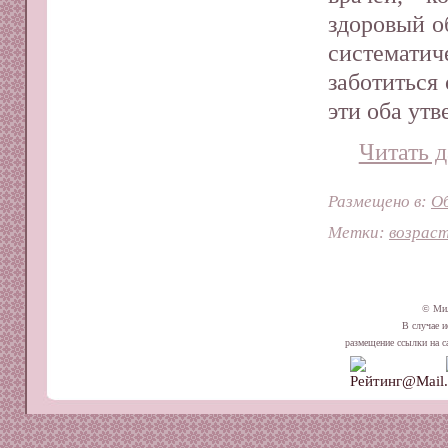
здоровый о
системати
заботиться
эти оба ут
Читать д
Размещено в:
О
Метки:
возрас
© Ми
В случае и
размещение ссылки на сай