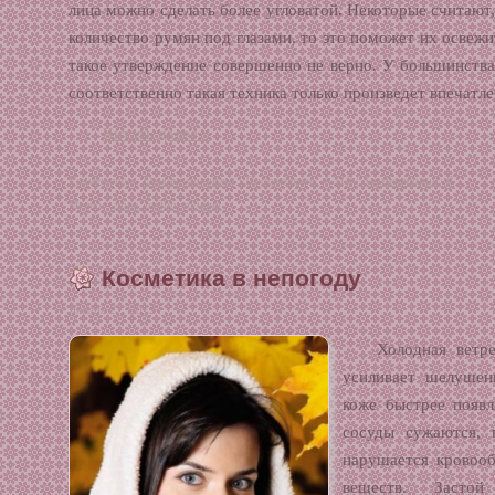
лица можно сделать более угловатой. Некоторые считают
количество румян под глазами, то это поможет их освежи
такое утверждение совершенно не верно. У большинства
соответственно такая техника только произведет впечатле
Читать далее »
Размещено в:
Основа макияжа
| Просмотров: 4 318 |
Комментарии: 0
Метки:
грим
,
пудра
,
румяна
Косметика в непогоду
Январь 27, 2012
Холодная ветр
усиливает шелушен
коже быстрее появ
сосуды сужаются, 
нарушается кровоо
веществ. Засто