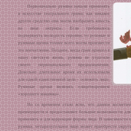
Первоначально румяна начали применять
в искусстве театрального грима: как никакое
другое средство они могли изобразить юность
на лице актрисы. Если требовалось
подчеркнуть молодость героини, то розовые и
румяные щечки точнее всего могли произвести
это впечатление. Позднее, когда грим пришел в
нашу светскую жизнь, румяна не утратили
своего первоначального предназначения.
Довольно длительное время их использовали
для одной единственной цели – освежить лицо.
Румяные щечки являлись олицетворением
«хорошего макияжа».
Но со временем стало ясно, что данное косметич
преимуществ и предоставляет большие возможности для
применять и для коррекции формы лица. В зависимости от
румяна, четырехугольное лицо может приобрести округ