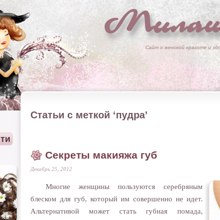
Милаш
Сайт о женской красоте и зд
Статьи с меткой ‘пудра’
Секреты макияжа губ
Декабрь 25, 2012
Многие женщины пользуются серебряным
блеском для губ, который им совершенно не идет.
Альтернативой может стать губная помада,