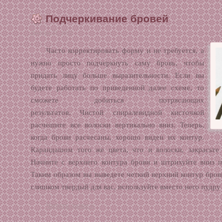
Подчеркивание бровей
Декабрь 21, 2012
Часто корректировать форму и не требуется, а
нужно просто подчеркнуть саму бровь, чтобы
придать лицу больше выразительности. Если вы
будете работать по приведенной далее схеме, то
сможете добиться потрясающих
результатов. Чистой спиралевидной кисточкой
расчешите все волоски вертикально вниз. Теперь,
когда брови расчесаны, хорошо виден их контур.
Карандашом того же цвета, что и волоски, закрасьт
Начните с верхнего контура брови и штрихуйте вниз п
Таким образом вы выведете четкий верхний контур бров
слишком твердый для вас, используйте вместо него пудру 
Читать далее »