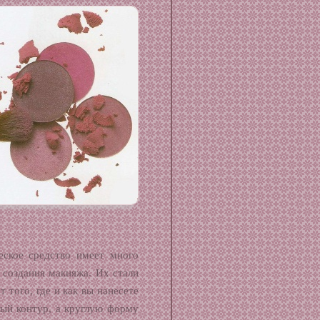
еское средство имеет много
 создания макияжа. Их стали
 того, где и как вы нанесете
лый контур, а круглую форму