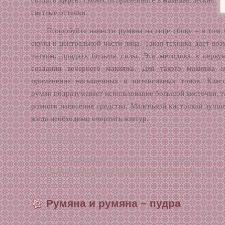
светлые оттенки.
Попробуйте нанести румяна на лице сбоку – в том м
скулы к центральной части лица. Такая техника дает во
четким, придать больше силы. Эта методика в перву
создании вечернего макияжа. Для такого макияжа 
применение насыщенных и интенсивных тонов. Класс
румян подразумевает использование большой кисточки, 
ровного нанесения средства. Маленькой кисточкой лучше
когда необходимо очертить контур.
Читать далее »
Размещено в:
Основа макияжа
| Просмотров: 3 948 |
Комментарии: 0
Метки:
блестки
,
кисточка
,
кожа
,
моделирование
,
нанесение
,
пудра
,
румяна
,
с
Румяна и румяна – пудра
Январь 31, 2012