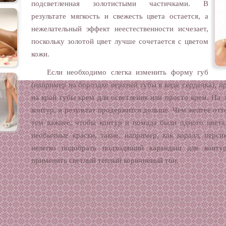
подсветленная золотистыми частичками. В
результате мягкость и свежесть цвета остается, а
нежелательный эффект неестественности исчезает,
поскольку золотой цвет лучше сочетается с цветом
кожи.
Если необходимо слегка изменить форму губ
(например на бороздке верхней губы в виде сердечка), 
на край губы крем для осветления или просто крем. На 
контур, и результат продержится дольше. Чем желтее отт
тем важнее, чтобы контур и помада были одного цвета
необычные краски, такие, например, как коралл, перси
нелегко подобрать подходящий карандаш для конту
применить светлый теплый коричневый тон.
Читать далее »
Размещено в:
Макияж губ
| Просмотров: 7 415 |
Комментарии: 0
Метки:
блеск
,
губы
,
карандаш
,
контур
,
макияж
,
помада
,
пудра
,
цвета