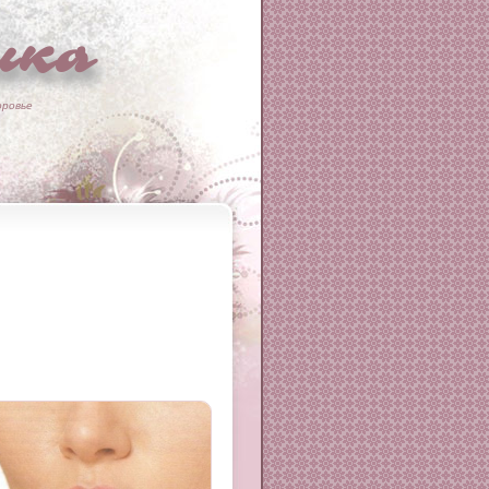
ка
оровье