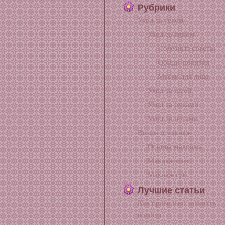
Рубрики
Уход за телом
Уход за лицом
Полезные советы
Общие понятия
Маски для лица
Уход за шеей
Уход за руками
Уход за ногами
Визаж и макияж
Основа макияжа
Макияж глаз
Макияж губ
Лучшие статьи
Как правильно завивать
волосы