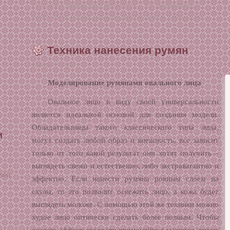
Размещено в:
Макияж глаз
| Просмотров: 5 979 |
Комментарии: 0
Метки:
брови
,
волосок
,
карандаш
,
кисточка
,
контур
,
пудра
,
форма
Техника нанесения румян
Декабрь 19, 2012
в
Моделирование румянами овального лица
Овальное лицо в виду своей универсальности
является идеальной основой для создания модели.
Обладательницы такого классического типа лица,
и
могут создать любой образ и внешность, все зависит
только от того какой результат они хотят получить –
выглядеть свежо и естественно, либо экстравагантно и
вои
эффектно. Если нанести румяна ровным слоем на
скулы, то это позволит освежить лицо, а кожа будет
выглядеть моложе. С помощью этой же техники можно
худое лицо оптически сделать более полным. Чтобы
создать эффект свежести применяйте в макияже легкие