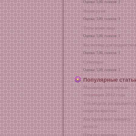
Оценка: 5,00, голосов: 2
Наши руки
Оценка: 5,00, голосов: 1
Типы кожи лица
Оценка: 5,00, голосов: 1
Косметика для подростко
Оценка: 5,00, голосов: 1
Сувениры
Оценка: 5,00, голосов: 1
Популярные стать
Маникюр: популярные
тенденции 2012 года
Топ-модели раскрывают с
секреты красоты
Как правильно завивать
волосы
Шея без морщин