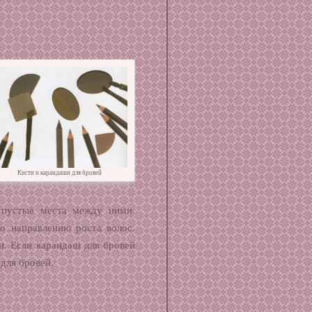
Кисти и карандаши для бровей
е пустые места между ними.
о направлению роста волос.
и. Если карандаш для бровей
для бровей.