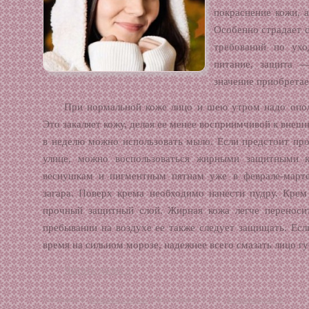
покраснение кожи, 
Особенно страдает с
требований по ух
питание, защита —
значение приобретае
При нормальной коже лицо и шею утром надо опол
Это закаляет кожу, делая ее менее восприимчивой к вне
в неделю можно использовать мыло. Если предстоит пр
улице, можно воспользоваться жирными защитными 
веснушкам и пигментным пятнам уже в феврале-марте
загара. Поверх крема необходимо нанести пудру. Кре
прочный защитный слой. Жирная кожа легче переноси
пребывании на воздухе ее также следует защищать. Ес
время на сильном морозе, надежнее всего смазать лицо 
Читать далее »
Размещено в:
Полезные советы
| Просмотров: 4 124 |
Комментарии: 0