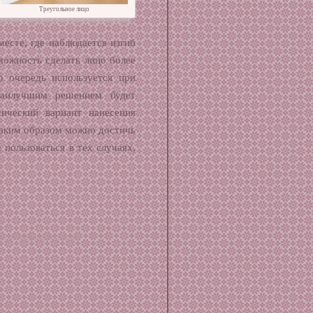
Треугольное лицо
есте, где наблюдается изгиб
зможность сделать лицо более
ю очередь используется при
наилучшим решением будет
ический вариант нанесения
таким образом можно достичь
 пользоваться в тех случаях,
кула
,
тональная основа