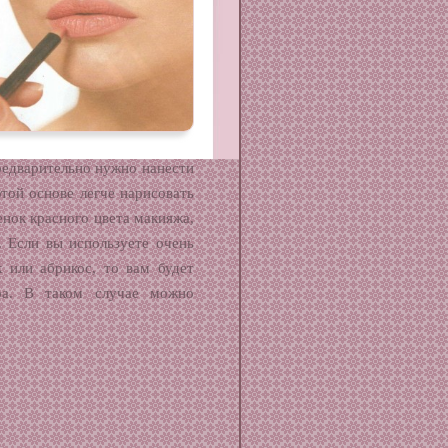
предварительно нужно нанести
этой основе легче нарисовать
енок красного цвета макияжа,
. Если вы используете очень
к или абрикос, то вам будет
ра. В таком случае можно