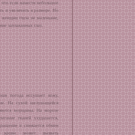
, что если нанести небольшое
ть и увеличить в размере. Но
 женщин глаза не маленькие,
ние заплаканных глаз.
еная погода иссушает кожу,
ие. На сухой шелушащейся
ляются морщины. На морозе
питание тканей ухудшается,
бращение и снижается обмен
й крови может вызвать