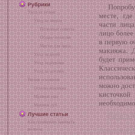
Рубрики
Попробу
Уход за телом
месте, гд
Уход за лицом
части лица
Полезные советы
лицо более
Общие понятия
в первую о
Маски для лица
макияжа. 
Уход за шеей
будет при
Уход за руками
Классическ
Уход за ногами
использов
Визаж и макияж
можно дост
Основа макияжа
кисточкой 
Макияж глаз
необходимо
Макияж губ
Лучшие статьи
Читать д
Как правильно завивать
волосы
Размещено в:
О