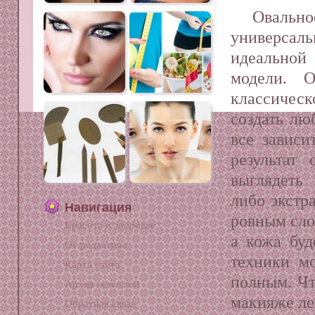
Овальн
универс
идеальной
модели. О
классичес
создать лю
все зависи
результат
выглядеть
либо экстр
Навигация
ровным сло
Красота и здоровье
а кожа бу
От редактора
техники м
Карта сайта
полным. Чт
Архив новостей
макияже ле
Обратная связь