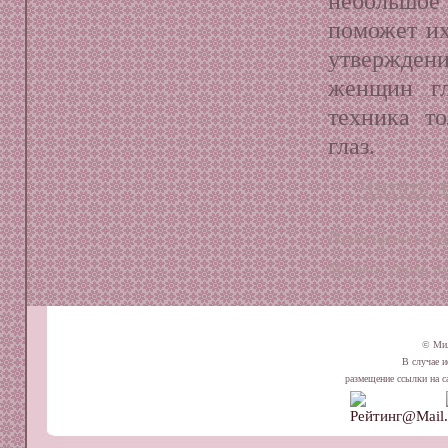
небольшое
поможет их
утвержден
женщин гл
техника то
глаз.
Читать д
Размещено в:
О
Метки:
грим
,
п
© Ми
В случае и
размещение ссылки на сай