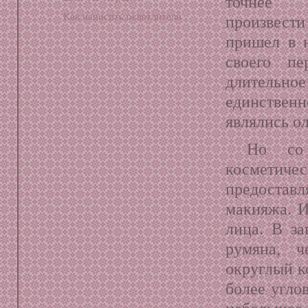
точнее
Как наносить осветлители
произвест
пришел в 
своего пе
длительн
единствен
являлись о
Но со 
косметиче
предостав
макияжа. И
лица. В за
румяна, ч
округлый к
более угло