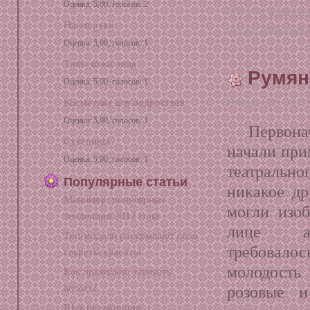
Оценка: 5,00, голосов: 2
Метки:
блестк
Наши руки
скула
,
тональна
Оценка: 5,00, голосов: 1
Типы кожи лица
Румян
Оценка: 5,00, голосов: 1
Январь 31, 2012
Косметика для подростков
Оценка: 5,00, голосов: 1
Первон
Сувениры
начали при
Оценка: 5,00, голосов: 1
театраль
Популярные статьи
никакое др
Маникюр: популярные
могли изо
тенденции 2012 года
лице а
Топ-модели раскрывают свои
требовал
секреты красоты
молодост
Как правильно завивать
волосы
розовые 
Шея без морщин