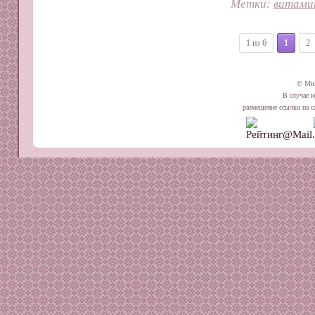
Метки:
витами
1 из 6
1
2
© Ми
В случае и
размещение ссылки на сай