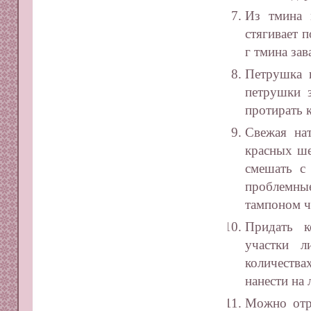
Из тмина 
стягивает 
г тмина зав
Петрушка 
петрушки з
протирать 
Свежая на
красных ше
смешать с
проблемны
тампоном ч
Придать к
участки 
количества
нанести на
Можно отре