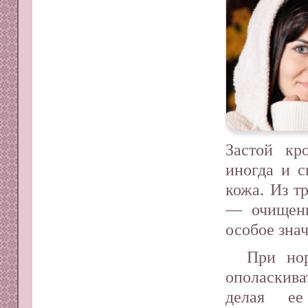
Застой кр
иногда и с
кожа. Из т
— очищени
особое зна
При но
ополаскива
делая е