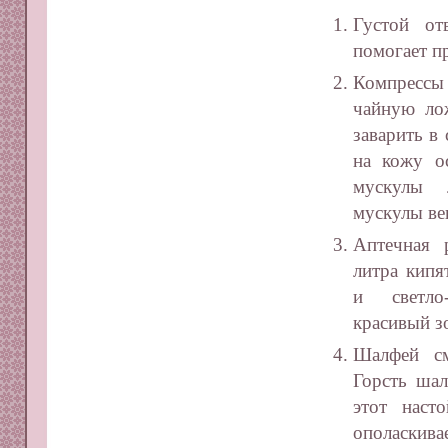
Густой от
помогает п
Компрессы
чайную лож
заварить в
на кожу о
мускулы 
мускулы ве
Аптечная 
литра кипя
и светло
красивый з
Шалфей см
Горсть шал
этот наст
ополаскив