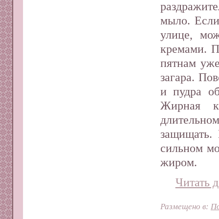
раздражите
мыло. Если
улице, мо
кремами. 
пятнам уже
загара. По
и пудра о
Жирная к
длительном
защищать.
сильном мо
жиром.
Читать д
Размещено в:
П