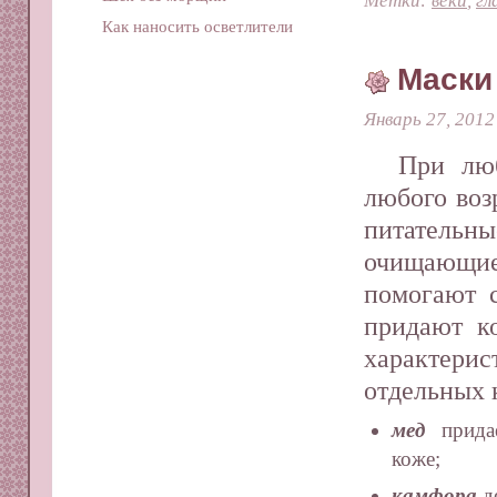
Как наносить осветлители
Маски
Январь 27, 2012
При лю
любого воз
питател
очищающие
помогают с
придают ко
характе
отдельных 
мед
придае
коже;
камфора
д