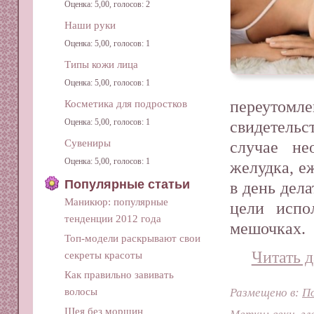
Оценка: 5,00, голосов: 2
Наши руки
Оценка: 5,00, голосов: 1
Типы кожи лица
Оценка: 5,00, голосов: 1
переутомл
Косметика для подростков
Оценка: 5,00, голосов: 1
свидетельс
Сувениры
случае не
Оценка: 5,00, голосов: 1
желудка, е
Популярные статьи
в день дела
Маникюр: популярные
цели испо
тенденции 2012 года
мешочках.
Топ-модели раскрывают свои
Читать д
секреты красоты
Как правильно завивать
Размещено в:
П
волосы
Шея без морщин
Метки:
веки
,
гл