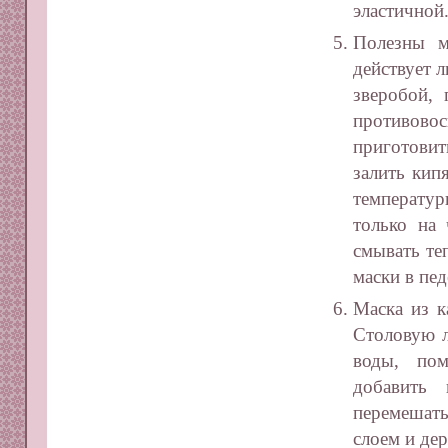
эластичной
Полезны м
действует 
зверобой,
противов
приготовит
залить кип
температур
только на
смывать те
маски в пе
Маска из к
Столовую л
воды, пом
добавить
перемешать
слоем и де