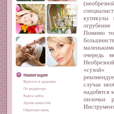
(не­обре
специалист
кути­кулы
огрубени
Помимо тог
большинс
маленькими
очередь м
Необрезной
«сухой»
Навигация
рекомендуе
Красота и здоровье
случае нео
От редактора
надобятся 
Карта сайта
пилоч­ки 
Архив новостей
Инструмент
Обратная связь