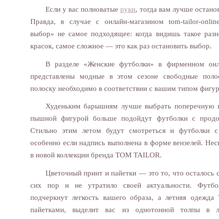
Если у вас полноватые
руки
, тогда вам лучше остано
Правда, в случае с онлайн-магазином tom-tailor-onli
выбор» не самое подходящее: когда видишь такое разн
красок, самое сложное — это как раз остановить выбор.
В разделе «Женские футболки» в фирменном он
представлены модные в этом сезоне свободные поло
полоску необходимо в соответствии с вашим типом фигу
Худеньким барышням лучше выбрать поперечную п
пышной фигурой больше подойдут футболки с продо
Стильно этим летом будут смотреться и футболки 
особенно если надпись выполнена в форме вензелей. Нес
в новой коллекции бренда TOM TAILOR.
Цветочный принт и пайетки — это то, что осталось 
сих пор и не утратило своей актуальности. Футб
подчеркнут легкость вашего образа, а летняя одежд
пайетками, выделит вас из однотонной толпы в 