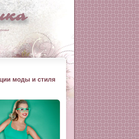
ка
оровье
ции моды и стиля