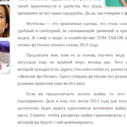
своей практичности и удобства без труда
проникают во все наши гардеробы. Да-да, мы говорим о 
Футболка — это практичная одежка, это стиль cas
удобный и свободный, не сковывающий движений и при
модно. К слову о моде: в онлайн-бутике TOM TAILOR п
летних футболок теплого сезона 2013
года.
Предлагаем вам, взяв ее за основу, изучить моду
актуальна еще, по крайней мере, месяца два. Этот 
который находится по адресу tom-tailor-online.ru, разме
«Женские футболки». Здесь собраны футболки без рукаво
разными принтами (или же без них).
Если вы предпочитаете носить майки, то этот
благоприятен. Дело в том, что летом 2013 года для тог
достаточно будет надеть однотонную котоновую майку
цвета. Главное, чтобы расцветка майки гармонировала с
который вы будете с ней комбинировать.