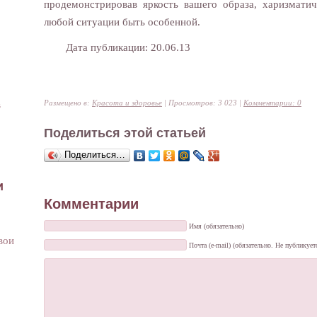
продемонстрировав яркость вашего образа, харизматич
любой ситуации быть особенной.
Дата публикации: 20.06.13
Размещено в:
Красота и здоровье
| Просмотров: 3 023 |
Комментарии: 0
в
Поделиться этой статьей
Поделиться…
и
Комментарии
Имя (обязательно)
вои
Почта (e-mail) (обязательно. Не публикует