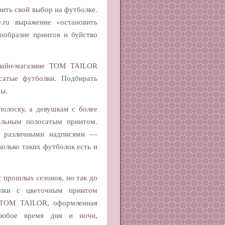
вить свой выбор на футболке.
ne.ru выражение «остановить
ообразие принтов и буйство
лайн-магазине TOM TAILOR
сатые футболки. Подбирать
ры.
олоску, а девушкам с более
льным полосатым принтом.
с различными надписями —
колько таких футболок есть и
с прошлых сезонов, но так до
олки с цветочным принтом
а TOM TAILOR, оформленная
любое время дня и ночи,