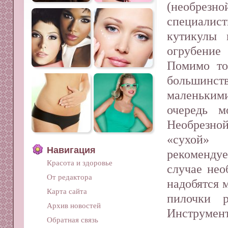
(не­обре
специалист
кути­кулы
огрубени
Помимо тог
большинс
маленькими
очередь м
Необрезной
«сухой»
Навигация
рекомендуе
Красота и здоровье
случае нео
От редактора
надобятся 
Карта сайта
пилоч­ки 
Архив новостей
Инструмент
Обратная связь