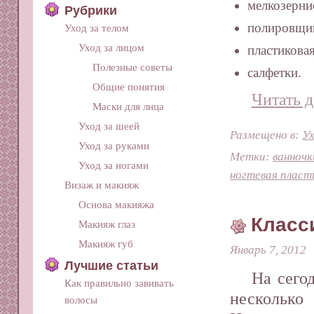
мелкозерни
Рубрики
полировщи
Уход за телом
Уход за лицом
пластиковая
Полезные советы
салфетки.
Общие понятия
Читать д
Маски для лица
Уход за шеей
Размещено в:
Ух
Уход за руками
Метки:
ванночк
Уход за ногами
ногтевая пласт
Визаж и макияж
Основа макияжа
Класс
Макияж глаз
Макияж губ
Январь 7, 2012
Лучшие статьи
На сего
Как правильно завивать
нескольк
волосы