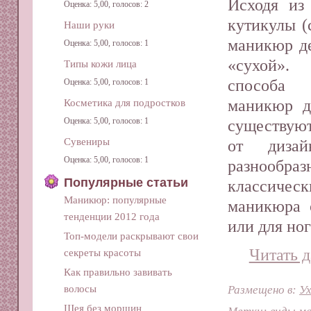
Исходя из 
Оценка: 5,00, голосов: 2
кутикулы (
Наши руки
маникюр д
Оценка: 5,00, голосов: 1
«су­хой»
Типы кожи лица
способа 
Оценка: 5,00, голосов: 1
маникюр д
Косметика для подростков
Оценка: 5,00, голосов: 1
существуют
Сувениры
от дизай
Оценка: 5,00, голосов: 1
разнообра
Популярные статьи
классиче
Маникюр: популярные
маникюра 
тенденции 2012 года
или для но
Топ-модели раскрывают свои
Читать д
секреты красоты
Как правильно завивать
Размещено в:
Ух
волосы
Шея без морщин
Метки:
виды м