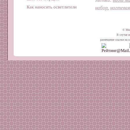
Как наносить осветлители
набор
,
ногтевая
© Ми
В случае и
размещение ссылки на сай