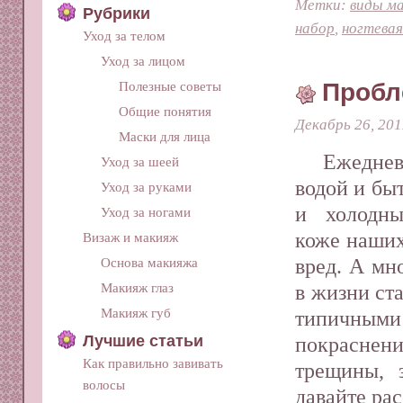
Метки:
виды м
Рубрики
набор
,
ногтевая
Уход за телом
Уход за лицом
Пробл
Полезные советы
Общие понятия
Декабрь 26, 201
Маски для лица
Ежедне
Уход за шеей
водой и бы
Уход за руками
и холодны
Уход за ногами
коже наши
Визаж и макияж
вред. А мно
Основа макияжа
в жизни ст
Макияж глаз
Макияж губ
типичным
Лучшие статьи
покраснен
Как правильно завивать
трещины, 
волосы
давайте ра