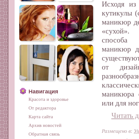
Исходя из 
кутикулы (
маникюр д
«су­хой»
способа 
маникюр д
существуют
от дизай
разнообра
классиче
Навигация
маникюра 
Красота и здоровье
или для но
От редактора
Читать д
Карта сайта
Архив новостей
Размещено в:
Ух
Обратная связь