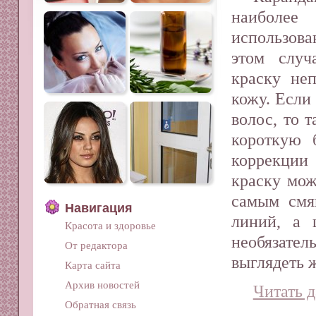
наибол
использова
этом случ
краску неп
кожу. Если
волос, то 
короткую 
коррекци
краску мож
самым смя
Навигация
линий, а 
Красота и здоровье
необязател
От редактора
выглядеть 
Карта сайта
Архив новостей
Читать д
Обратная связь