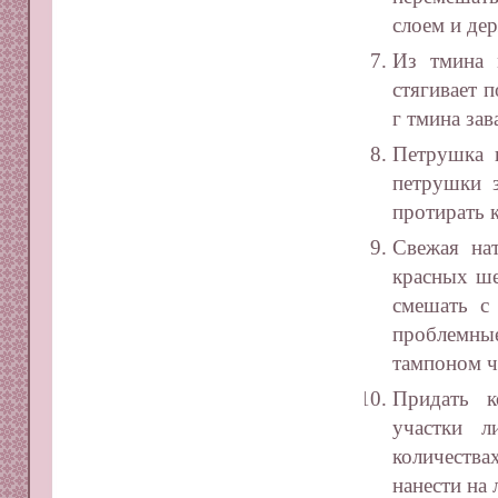
слоем и де
Из тмина 
стягивает 
г тмина зав
Петрушка 
петрушки з
протирать 
Свежая на
красных ше
смешать с
проблемны
тампоном ч
Придать к
участки 
количества
нанести на