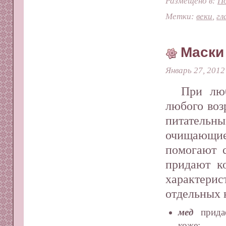
Размещено в:
П
Метки:
веки
,
гл
Маски
Январь 27, 2012
При лю
любого воз
питател
очищающие
помогают с
придают ко
характе
отдельных 
мед
придае
коже;