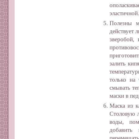
ополаскив
эластичной
Полезны м
действует 
зверобой,
противов
приготовит
залить кип
температур
только на
смывать те
маски в пе
Маска из к
Столовую л
воды, пом
добавить
перемешать