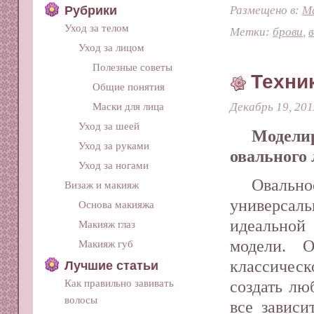
Рубрики
Размещено в:
М
Уход за телом
Метки:
брови
,
Уход за лицом
Полезные советы
Техни
Общие понятия
Декабрь 19, 201
Маски для лица
Уход за шеей
Модел
Уход за руками
овального
Уход за ногами
Овальн
Визаж и макияж
универс
Основа макияжа
идеальной
Макияж глаз
модели. О
Макияж губ
классичес
Лучшие статьи
создать лю
Как правильно завивать
волосы
все зависи