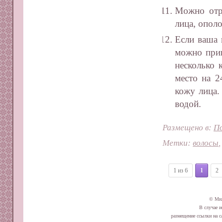
Можно отре
лица, опол
Если ваша 
можно приг
несколько 
место на 2
кожу лица.
водой.
Размещено в:
П
Метки:
волосы
1 из 6
1
2
© Ми
В случае и
размещение ссылки на сай