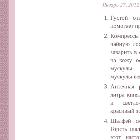
Январь 27, 2012
Густой от
помогает п
Компрессы
чайную лож
заварить в
на кожу о
мускулы 
мускулы ве
Аптечная 
литра кипя
и светло
красивый з
Шалфей см
Горсть шал
этот наст