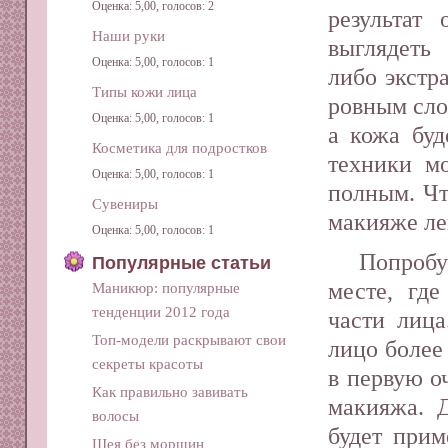
Оценка: 5,00, голосов: 2
результат
Наши руки
выглядеть
Оценка: 5,00, голосов: 1
либо экстр
Типы кожи лица
ровным сло
Оценка: 5,00, голосов: 1
а кожа бу
Косметика для подростков
техники м
Оценка: 5,00, голосов: 1
полным. Чт
Сувениры
макияже ле
Оценка: 5,00, голосов: 1
Попробу
Популярные статьи
месте, гд
Маникюр: популярные
тенденции 2012 года
части лица
Топ-модели раскрывают свои
лицо более
секреты красоты
в первую о
Как правильно завивать
макияжа. 
волосы
будет при
Шея без морщин