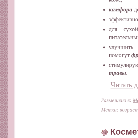
камфора
д
эффективно
для сухо
питательны
улучшить 
помогут
фр
стимулиру
травы
.
Читать д
Размещено в:
Ма
Метки:
возрас
Космет