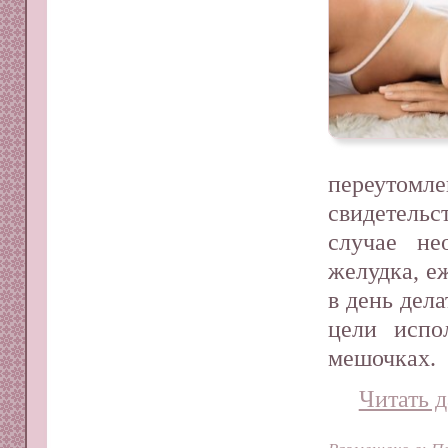
переутомл
свидетельс
случае не
желудка, е
в день дела
цели испо
мешочках.
Читать д