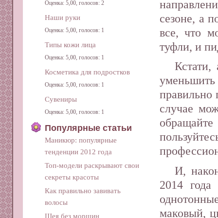
направлен
Оценка: 5,00, голосов: 2
сезоне, а 
Наши руки
все, что м
Оценка: 5,00, голосов: 1
туфли, и п
Типы кожи лица
Оценка: 5,00, голосов: 1
Кстати,
Косметика для подростков
уменьшить 
Оценка: 5,00, голосов: 1
правильно 
Сувениры
случае мож
Оценка: 5,00, голосов: 1
обращайт
Популярные статьи
пользуй
Маникюр: популярные
профессион
тенденции 2012 года
Топ-модели раскрывают свои
И, нако
секреты красоты
2014 года
Как правильно завивать
однотонные
волосы
маковый, ц
Шея без морщин