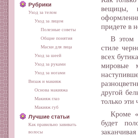
Рубрики
вещицы, 
Уход за телом
оформленн
Уход за лицом
придете в 
Полезные советы
В этом 
Общие понятия
стиле черн
Маски для лица
всех бутик
Уход за шеей
Уход за руками
мировые 
Уход за ногами
наступивш
Визаж и макияж
разноцвет
Основа макияжа
другой бел
Макияж глаз
только эти 
Макияж губ
Кроме «
Лучшие статьи
будет по
Как правильно завивать
заканчив
волосы