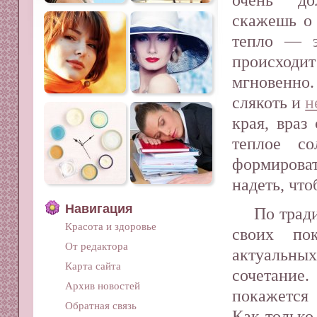
скажешь о 
тепло ― э
происход
мгновенно
слякоть и
н
края, враз
теплое с
формироват
надеть, что
Навигация
По трад
Красота и здоровье
своих пок
От редактора
актуальны
Карта сайта
сочетание
Архив новостей
покажется 
Обратная связь
Как только