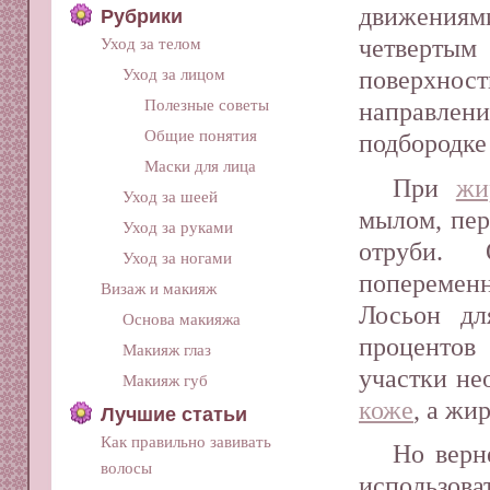
движения
Рубрики
четвертым
Уход за телом
Уход за лицом
поверхнос
Полезные советы
направлен
Общие понятия
подбородке
Маски для лица
При
жи
Уход за шеей
мылом, пер
Уход за руками
отруби. 
Уход за ногами
попеременн
Визаж и макияж
Лосьон дл
Основа макияжа
процентов
Макияж глаз
участки не
Макияж губ
коже
, а жи
Лучшие статьи
Как правильно завивать
Но верн
волосы
использо