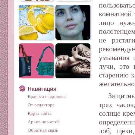
пользова
комнатной 
лицо нуж
полотенцем
не растяг
рекоменду
умывания 
лучи, это
старению к
желательно
Навигация
Защитны
Красота и здоровье
трех часо
От редактора
солнце кре
Карта сайта
определен
Архив новостей
лоб, щеки
Обратная связь