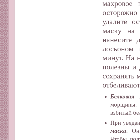
махровое 
осторожн
удалите о
маску на 
нанесите 
лосьоном 
минут. На 
полезны и 
сохранять 
отбеливают
Белковая 
морщины. 
взбитый бе
При увядан
маска
. Он
Чтобы пол