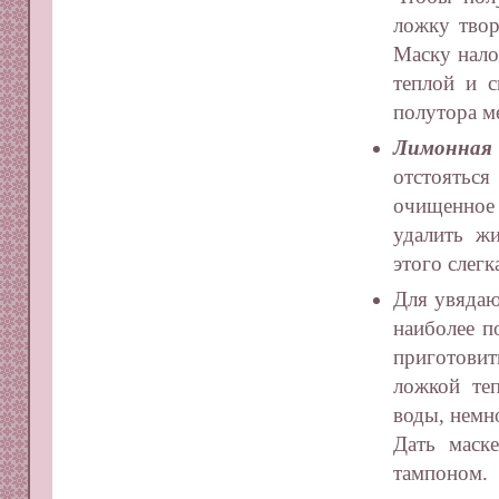
ложку твор
Маску нало
теплой и с
полутора м
Лимонная 
отстоятьс
очищенное 
удалить ж
этого слегк
Для увядаю
наиболее п
приготовит
ложкой теп
воды, немн
Дать маск
тампоном.