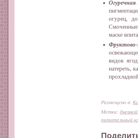
Огуречная
пигмента
огурец, д
Смоченные 
маске впита
Фруктово-
освежающе
видов яго
натереть, 
прохладной
Размещено в:
Ка
Метки:
дневной
питательный к
Поделить