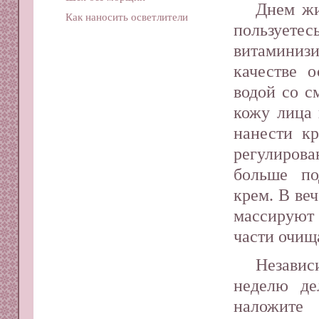
Днем жи
Как наносить осветлители
пользуе
витаминиз
качестве 
водой со с
кожу лица 
нанести к
регулирова
больше по
крем. В веч
массирую
части очищ
Независ
неделю де
наложите