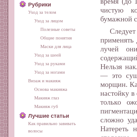
время (до 
Рубрики
чистую к
Уход за телом
бумажной 
Уход за лицом
Полезные советы
Следует
Общие понятия
применять 
Маски для лица
лучей он
Уход за шеей
содержащи
Уход за руками
Нельзя нак
Уход за ногами
— это суш
Визаж и макияж
морщин. Ка
Основа макияжа
настойку в
Макияж глаз
только ож
Макияж губ
пигментац
Лучшие статьи
сложно уда
Как правильно завивать
Натереть 
волосы