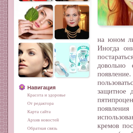
на юном ли
Иногда он
постарать
довольно 
появление.
пользоват
Навигация
защитное 
Красота и здоровье
пятипроцен
От редактора
появления
Карта сайта
использов
Архив новостей
кремов пос
Обратная связь