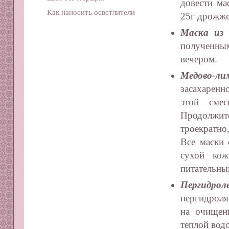
довести ма
Как наносить осветлители
25г дрожже
Маска из 
полученны
вечером.
Медово-ли
засахаренн
этой сме
Продолжите
троекратно
Все маски 
сухой кож
питательны
Пергидрол
пергидроля
на очищен
теплой вод