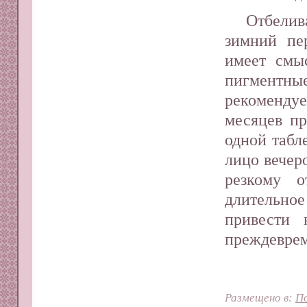
Отбелив
зимний пе
имеет смы
пигментные
рекомендуе
месяцев пр
одной табл
лицо вечер
резкому о
длительно
привести 
преждеврем
Размещено в:
П