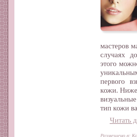
мастеров м
случаях д
этого можн
уникальным
первого в
кожи. Ниже
визуальны
тип кожи в
Читать д
Размещено в:
Ка