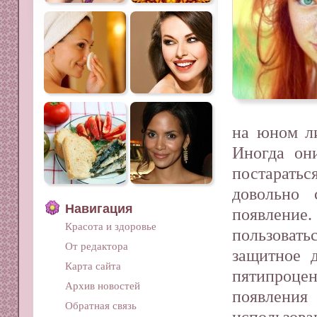
на юном ли
Иногда он
постарать
довольно 
Навигация
появление.
Красота и здоровье
пользоват
От редактора
защитное 
Карта сайта
пятипроцен
Архив новостей
появления
Обратная связь
использов