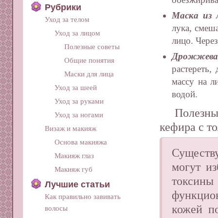
Рубрики
Маска из 
Уход за телом
лука, смеш
Уход за лицом
лицо. Чере
Полезные советы
Дрожжева
Общие понятия
растереть,
Маски для лица
массу на л
Уход за шеей
водой.
Уход за руками
Полезны
Уход за ногами
кефира с то
Визаж и макияж
Основа макияжа
Существу
Макияж глаз
могут из
Макияж губ
токсин
Лучшие статьи
функцио
Как правильно завивать
кожей по
волосы