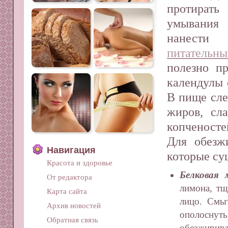
протират
умывани
нанест
питатель
полезно пр
календулы 
В пище сле
жиров, сл
копченосте
Для обезж
Навигация
которые су
Красота и здоровье
Белковая 
От редактора
лимона, тщ
Карта сайта
лицо. Смы
Архив новостей
ополоснуть
Обратная связь
обезжирива