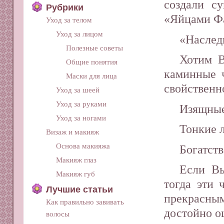
создали с
Рубрики
«Яйцами Ф
Уход за телом
Уход за лицом
«Наслед
Полезные советы
Хотим В
Общие понятия
каминные 
Маски для лица
свойственн
Уход за шеей
Уход за руками
Изящны
Уход за ногами
Тонкие 
Визаж и макияж
Основа макияжа
Богатств
Макияж глаз
Если Вы
Макияж губ
тогда эти 
Лучшие статьи
прекрасным
Как правильно завивать
достойно о
волосы