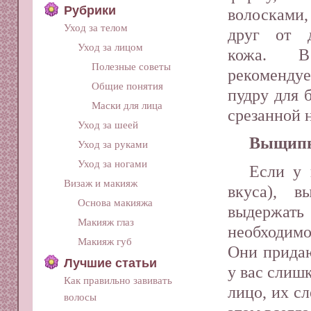
Рубрики
волосками
Уход за телом
друг от д
Уход за лицом
кожа. В
Полезные советы
рекоменду
Общие понятия
пудру для 
Маски для лица
срезанной 
Уход за шеей
Выщип
Уход за руками
Уход за ногами
Если у 
Визаж и макияж
вкуса), в
Основа макияжа
выдержать
Макияж глаз
необходимо
Макияж губ
Они придаю
Лучшие статьи
у вас слиш
Как правильно завивать
лицо, их с
волосы