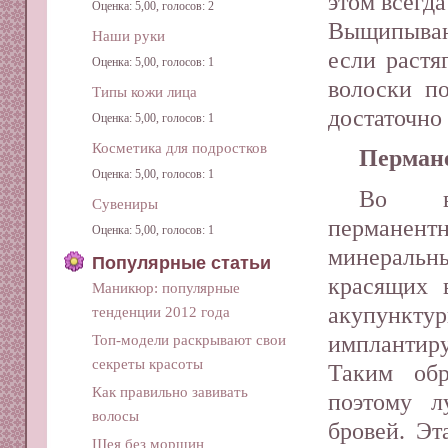
этом всегд
Оценка: 5,00, голосов: 2
Выщипыван
Наши руки
если растя
Оценка: 5,00, голосов: 1
волоски п
Типы кожи лица
достаточно 
Оценка: 5,00, голосов: 1
Косметика для подростков
Перман
Оценка: 5,00, голосов: 1
Во вр
Сувениры
перманент
Оценка: 5,00, голосов: 1
минеральн
Популярные статьи
красящих 
Маникюр: популярные
акупун
тенденции 2012 года
импланти
Топ-модели раскрывают свои
секреты красоты
Таким обр
Как правильно завивать
поэтому л
волосы
бровей. Эт
Шея без морщин