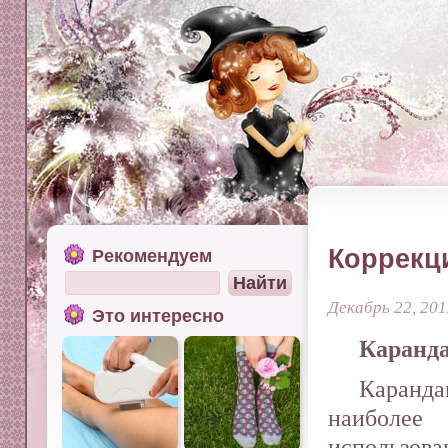
Коррекц
Рекомендуем
Декабрь 22, 20
Это интересно
Каранда
Каранд
наибол
использова