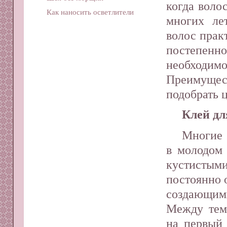
когда воло
Как наносить осветлители
многих ле
волос прак
постепен
необходи
Преимущес
подобрать 
Клей дл
Многие 
в молодом 
кустис
постоянно 
создающи
Между тем 
на первый 