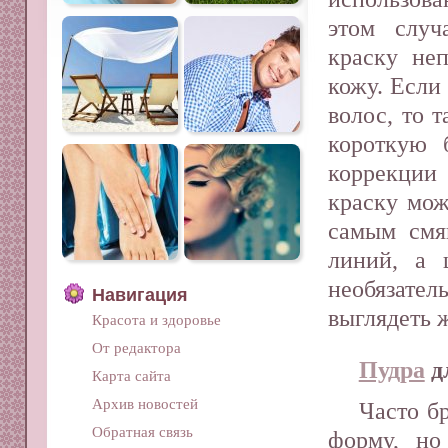
этом случ
краску неп
кожу. Если
волос, то 
короткую 
коррекци
краску мож
самым смя
линий, а 
необязател
Навигация
выглядеть 
Красота и здоровье
От редактора
Пудра
д
Карта сайта
Архив новостей
Часто б
Обратная связь
форму, но