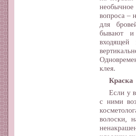
необычно
вопроса – 
для брове
бывают и
входящей 
вертикаль
Одновреме
клея.
Краска
Если у 
с ними во
косметолог
волоски, н
ненакрашен