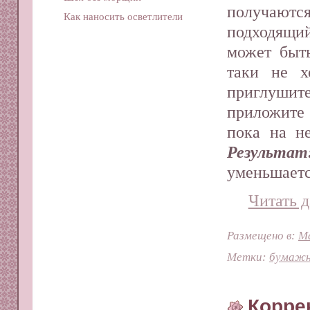
получаются
Как наносить осветлители
подходящи
может быт
таки не х
приглуши
приложите 
пока на не
Результат
уменьшаетс
Читать д
Размещено в:
М
Метки:
бумажн
Корре