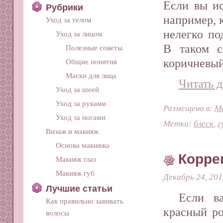
Если вы ис
Рубрики
например, к
Уход за телом
нелегко по
Уход за лицом
В таком с
Полезные советы
коричневый
Общие понятия
Маски для лица
Читать д
Уход за шеей
Уход за руками
Размещено в:
М
Уход за ногами
Метки:
блеск
,
г
Визаж и макияж
Основа макияжа
Корре
Макияж глаз
Макияж губ
Декабрь 24, 201
Лучшие статьи
Если в
Как правильно завивать
красный ро
волосы