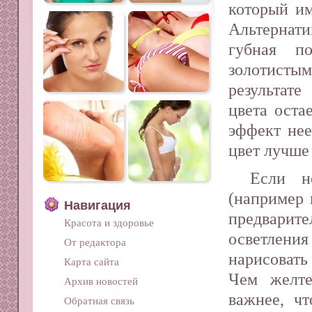
который им
Альтерна
губная по
золотист
результате
цвета оста
эффект нее
цвет лучше 
Если н
(например 
Навигация
предварите
Красота и здоровье
осветлени
От редактора
нарисовать
Карта сайта
Чем желте
Архив новостей
важнее, ч
Обратная связь