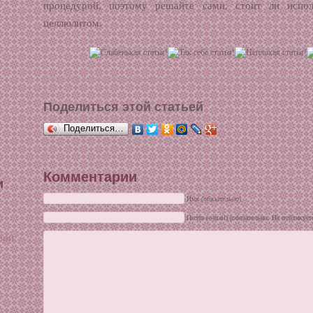
процедурой, поэтому решайте сами, стоит ли испо
целлюлитом.
Размещено в:
Красота и здоровье
| Просмотров: 3 324 |
Комментарии: 0
в
Поделиться этой статьей
Поделиться…
Комментарии
и
Имя (обязательно)
Почта (e-mail) (обязательно. Не публикует
вои