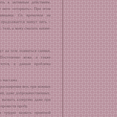
ить к активным действиям.
от него «оторвать». При этом
нсивными. Со временем на
 продолжается минут пять –
 тела, а кожу смазать каким-
т на теле появиться синяки,
 Постепенно кожа, а также
уются, и данная проблема
о массажа
 расширении вен, при кожных
ий, даже доброкачественных.
 вызвать аллергию даже при
провести пробу.
ж трудно назвать приятной