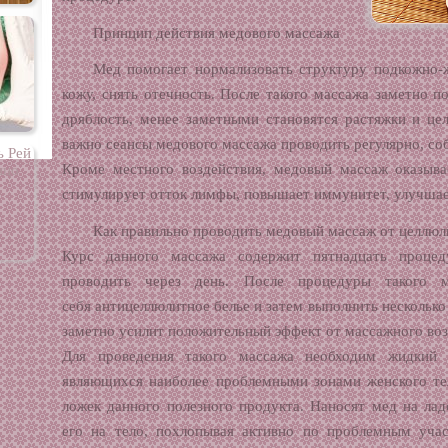
Принцип действия медового массажа
Мед помогает нормализовать структуру подкожно-ж
кожу, снять отечность. После такого массажа заметно п
дряблость, менее заметными становятся растяжки и це
важно сеансы медового массажа проводить регулярно, со
Кроме местного воздействия, медовый массаж оказыв
стимулирует отток лимфы, повышает иммунитет, улучша
Как правильно проводить медовый массаж от целлюл
Курс данного массажа содержит пятнадцать процед
проводить через день. После процедуры такого 
себя антицеллюлитное белье и затем выполнить нескольк
заметно усилит положительный эффект от массажного воз
Для проведения такого массажа необходим жидкий 
являющихся наиболее проблемными зонами женского те
ложек данного полезного продукта. Наносят мед на лад
его на тело, похлопывая активно по проблемным уча