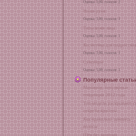
Оценка: 5,00, голосов: 2
Наши руки
Оценка: 5,00, голосов: 1
Типы кожи лица
Оценка: 5,00, голосов: 1
Косметика для подростко
Оценка: 5,00, голосов: 1
Сувениры
Оценка: 5,00, голосов: 1
Популярные стать
Маникюр: популярные
тенденции 2012 года
Топ-модели раскрывают с
секреты красоты
Как правильно завивать
волосы
Шея без морщин