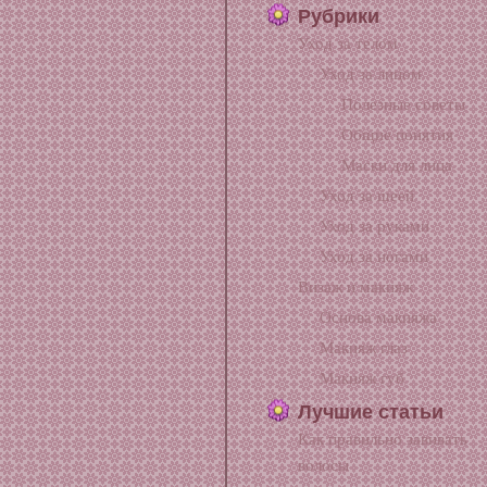
Рубрики
Уход за телом
Уход за лицом
Полезные советы
Общие понятия
Маски для лица
Уход за шеей
Уход за руками
Уход за ногами
Визаж и макияж
Основа макияжа
Макияж глаз
Макияж губ
Лучшие статьи
Как правильно завивать
волосы