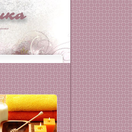
ка
оровье