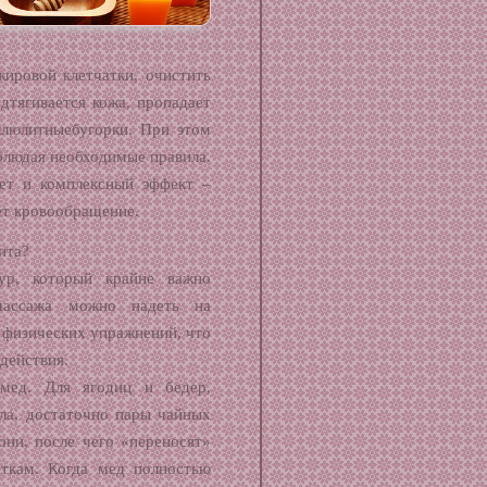
ировой клетчатки, очистить
одтягивается кожа, пропадает
ллюлитныебугорки. При этом
блюдая
необходимые правила.
ает и комплексный эффект –
ет кровообращение.
ита?
ур, который крайне важно
массажа можно надеть на
о физических упражнений, что
действия.
мед. Для ягодиц и бедер,
ла, достаточно пары чайных
они, после чего «переносят»
сткам. Когда мед полностью