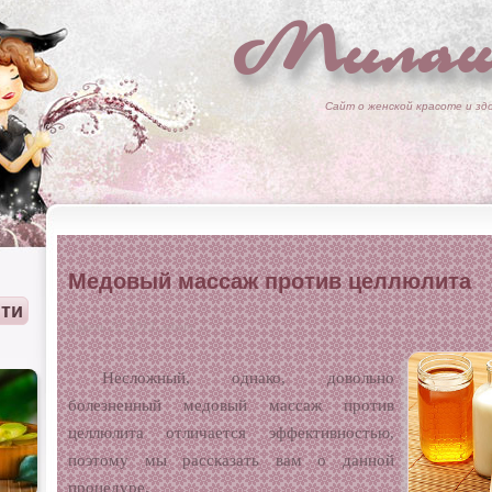
Милаш
Сайт о женской красоте и зд
Медовый массаж против целлюлита
Апрель 22, 2012, admin
Несложный, однако, довольно
болезненный медовый массаж против
целлюлита отличается эффективностью,
поэтому мы рассказать вам о данной
процедуре.