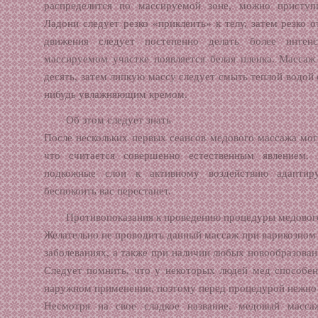
распределится по массируемой зоне, можно приступ
Ладони следует резко «приклеить» к телу, затем резко 
движения следует постепенно делать более инте
массируемом участке появляется белая пленка. Массаж
десять, затем липкую массу следует смыть теплой водой с
нибудь увлажняющим кремом.
Об этом следует знать
После нескольких первых сеансов медового массажа могу
что считается совершенно естественным явлением.
подкожные слои к активному воздействию адаптир
беспокоить вас перестанет.
Противопоказания к проведению процедуры медовог
Желательно не проводить данный массаж при варикозном
заболеваниях, а также при наличии любых новообразован
Следует помнить, что у некоторых людей мед способен
наружном применении, поэтому перед процедурой нежно 
Несмотря на свое сладкое название, медовый масса