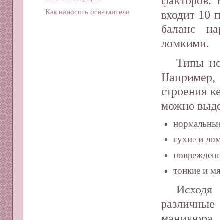
факторов. 
Как наносить осветлители
входит 10 
баланс на
ломкими.
Типы но
Например, 
строения к
можно выде
нормальные
сухие и лом
поврежден
тонкие и мя
Исходя
различные
маникюра, 