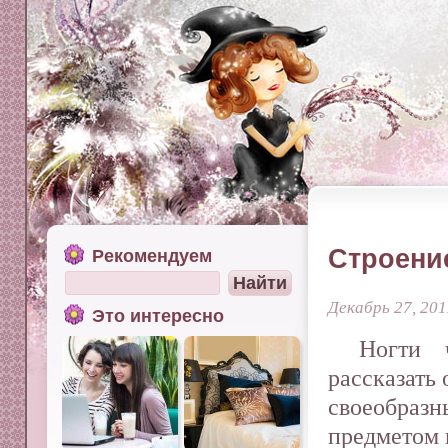
Строение
Рекомендуем
Декабрь 27, 20
Это интересно
Ногти 
рассказать
своеобразн
предметом 