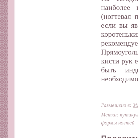
наиболее 
(ногтевая 
если вы яв
коротень
рекоменд
Прямоугол
кисти рук 
быть инд
необходимо
Размещено в:
Ух
Метки:
кутику
формы ногтей