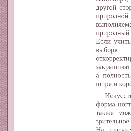
другой сто
природной
выполняема
природный 
Если учиты
выборе 
откоррект
закрашиват
а полност
шире и кор
Искусст
форма ногт
также мож
зрительное
На сегодн