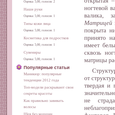
открытая 
Оценка: 5,00, голосов: 2
ногтевой в
Наши руки
валика, з
Оценка: 5,00, голосов: 1
Матрицей
Типы кожи лица
покрыта н
Оценка: 5,00, голосов: 1
принято н
Косметика для подростков
имеет бел
Оценка: 5,00, голосов: 1
сквозь но
Сувениры
матрицы рас
Оценка: 5,00, голосов: 1
Популярные статьи
Структу
Маникюр: популярные
от структу
тенденции 2012 года
твердая и 
Топ-модели раскрывают свои
значительно
секреты красоты
не страд
Как правильно завивать
неблагоп
волосы
Шея без морщин