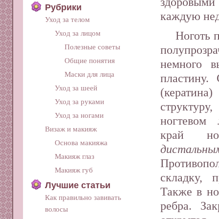
здоровыми 
Рубрики
каждую не
Уход за телом
Уход за лицом
Ноготь 
Полезные советы
полупрозр
Общие понятия
немного в
Маски для лица
пластину. 
Уход за шеей
(кератина)
Уход за руками
структур
Уход за ногами
ногтевом 
Визаж и макияж
край ног
Основа макияжа
дистал
Макияж глаз
Противопо
Макияж губ
складку, 
Лучшие статьи
Также в но
Как правильно завивать
ребра. За
волосы