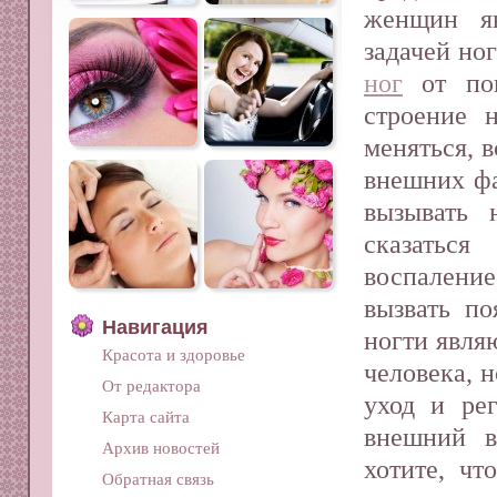
женщин яв
задачей но
ног
от пов
строение 
меняться, в
внешних фа
вызывать 
сказаться
воспаление
вызвать по
Навигация
ногти явля
Красота и здоровье
человека, 
От редактора
уход и ре
Карта сайта
внешний в
Архив новостей
хотите, ч
Обратная связь