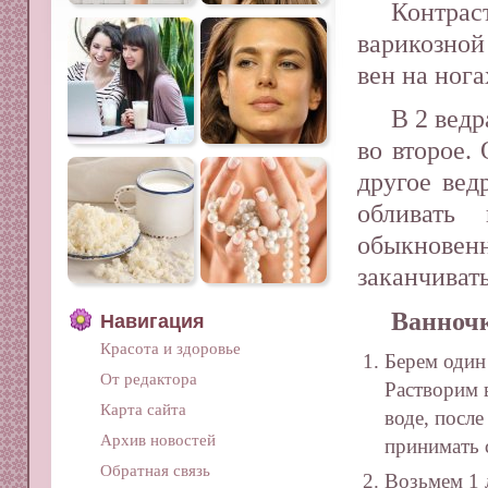
Контрас
варикозной
вен на нога
В 2 ведр
во второе.
другое вед
обливать
обыкновенн
заканчивать
Ванночк
Навигация
Красота и здоровье
Берем один 
От редактора
Растворим 
Карта сайта
воде, посл
Архив новостей
принимать 
Обратная связь
Возьмем 1 