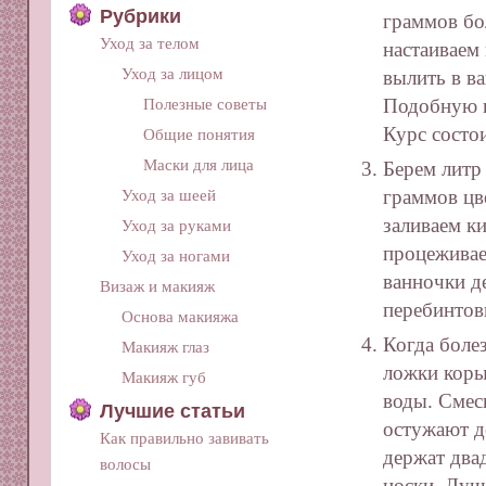
Рубрики
граммов бо
Уход за телом
настаиваем
Уход за лицом
вылить в ва
Подобную в
Полезные советы
Курс состои
Общие понятия
Маски для лица
Берем литр
граммов цв
Уход за шеей
заливаем ки
Уход за руками
процеживае
Уход за ногами
ванночки д
Визаж и макияж
перебинтов
Основа макияжа
Когда боле
Макияж глаз
ложки коры
Макияж губ
воды. Смесь
Лучшие статьи
остужают д
Как правильно завивать
держат два
волосы
носки. Луч