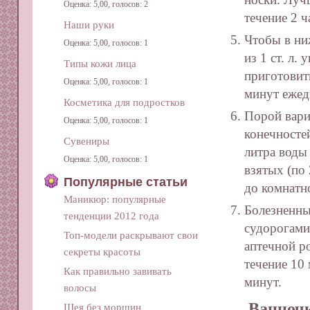
Оценка: 5,00, голосов: 2
течение 2 
Наши руки
Чтобы в ни
Оценка: 5,00, голосов: 1
из 1 ст. л. 
Типы кожи лица
приготовить
Оценка: 5,00, голосов: 1
минут ежед
Косметика для подростков
Порой вари
Оценка: 5,00, голосов: 1
конечносте
Сувениры
литра воды
Оценка: 5,00, голосов: 1
взятых (по
Популярные статьи
до комнатн
Маникюр: популярные
Болезненны
тенденции 2012 года
судорогами
Топ-модели раскрывают свои
аптечной р
секреты красоты
течение 10
Как правильно завивать
минут.
волосы
Ванно
Шея без морщин