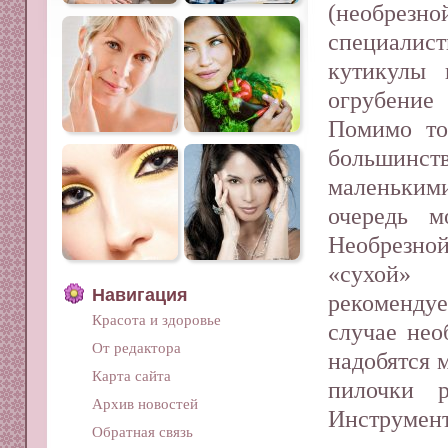
(не­обре
специалист
кути­кулы
огрубени
Помимо тог
большинс
маленькими
очередь м
Необрезной
«сухой»
Навигация
рекомендуе
Красота и здоровье
случае нео
От редактора
надобятся 
Карта сайта
пилоч­ки 
Архив новостей
Инструмент
Обратная связь