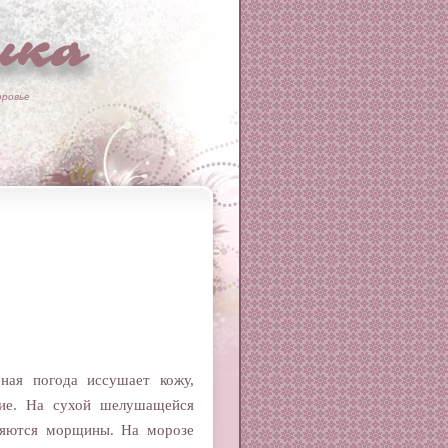
ка
оровье
еная погода иссушает кожу,
ие. На сухой шелушащейся
ляются морщины. На морозе