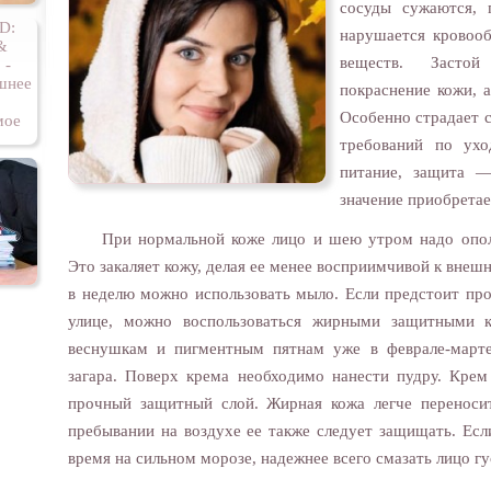
сосуды сужаются, 
нарушается кровоо
веществ. Засто
покраснение кожи, 
Особенно страдает с
требований по ух
питание, защита —
значение приобретае
При нормальной коже лицо и шею утром надо опол
Это закаляет кожу, делая ее менее восприимчивой к вне
в неделю можно использовать мыло. Если предстоит пр
улице, можно воспользоваться жирными защитными 
веснушкам и пигментным пятнам уже в феврале-марте
загара. Поверх крема необходимо нанести пудру. Кре
прочный защитный слой. Жирная кожа легче переноси
пребывании на воздухе ее также следует защищать. Ес
время на сильном морозе, надежнее всего смазать лицо 