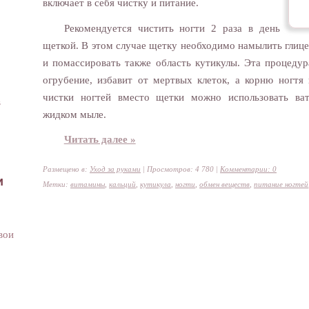
включает в себя чистку и питание.
Рекомендуется чистить ногти 2 раза в день
щеткой. В этом случае щетку необходимо намылить гли
и помассировать также область кутикулы. Эта процеду
огрубение, избавит от мертвых клеток, а корню ногтя
чистки ногтей вместо щетки можно использовать ва
в
жидком мыле.
Читать далее »
Размещено в:
Уход за руками
| Просмотров: 4 780 |
Комментарии: 0
и
Метки:
витамины
,
кальций
,
кутикула
,
ногти
,
обмен веществ
,
питание ногтей
вои