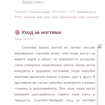
Читать далее »
Размещено в:
Полезные советы
| Просмотров: 4 125 |
Комментарии: 0
Метки:
витамины
,
зима
,
кожа
,
мороз
,
обмен веществ
,
пудра
,
шелушение
Уход за ногтями
Январь 26, 2012
Строение наших ногтей по своему составу
напоминают строение волос: они также растут из
живого корня и имеют на поверхности несколько
слоев отмерших кератиновых клеток. Когда ногти
находятся в здоровом состоянии, тогда чешуйки
кератина прилегают плотно и ровно друг к другу. В
противном же случае чешуйки загибаются в разные
стороны и разъединяются. При этом наши ногти
начинают расслаиваться, теряют свой блеск и
твердость. Соответствующий уход за ногтями