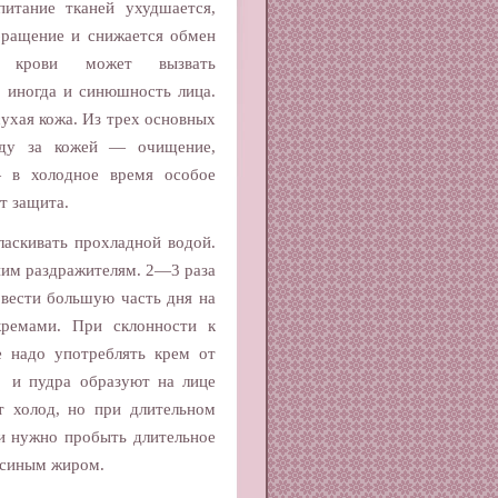
питание тканей ухудшается,
бращение и снижается обмен
й крови может вызвать
а иногда и синюшность лица.
ухая кожа. Из трех основных
оду за кожей — очищение,
 в холодное время особое
т защита.
аскивать прохладной водой.
шним раздражителям. 2—3 раза
овести большую часть дня на
кремами. При склонности к
 надо употреблять крем от
м и пудра образуют на лице
т холод, но при длительном
ли нужно пробыть длительное
гусиным жиром.