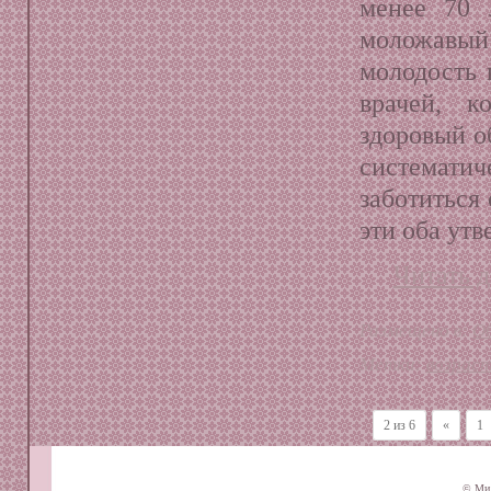
менее 70 
моложавый
молодость
врачей, к
здоровый о
системати
заботиться
эти оба ут
Читать д
Размещено в:
О
Метки:
возрас
2 из 6
«
1
© Ми