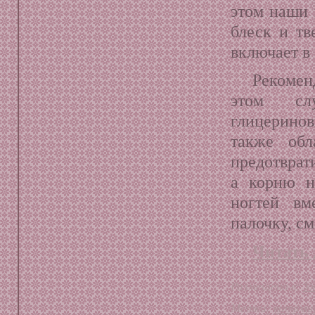
этом наши 
блеск и тв
включает в 
Рекоменд
этом сл
глицерино
также обл
предотврати
а корню н
ногтей вм
палочку, с
Читать 
Размещено в:
Ух
Метки:
витами