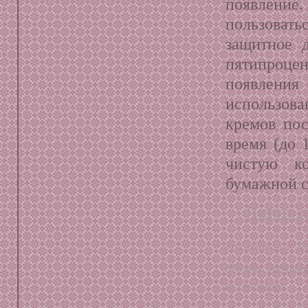
появление.
пользоват
защитное 
пятипроцен
появления
использов
кремов пос
время (до 
чистую к
бумажной 
Читать д
Размещено в:
П
Метки:
веснуш
сухая кожа