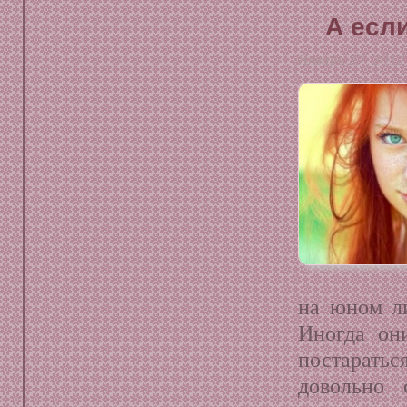
А есл
Январь 27, 2012
на юном ли
Иногда он
постарать
довольно 