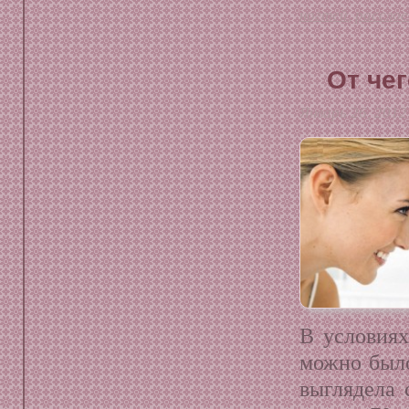
ногтей
,
расслое
От че
Январь 26, 2012
В условиях
можно было
выглядела 