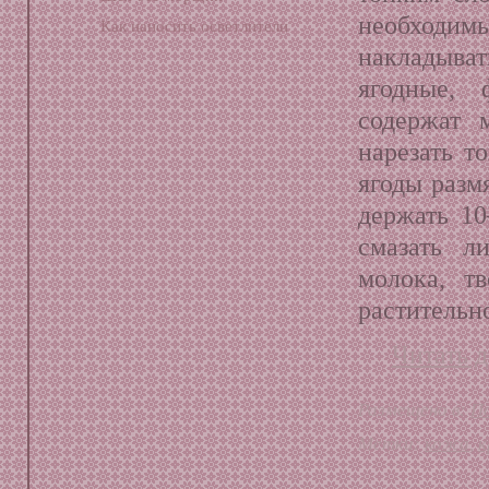
необходи
Как наносить осветлители
накладыва
ягодные,
содержат 
нарезать т
ягоды разм
держать 10
смазать л
молока, т
растительно
Читать д
Размещено в:
П
Метки:
кожа
,
к