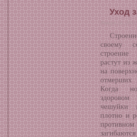
Уход 
Январь 26, 2012
Строен
своему с
строение
растут из 
на поверхн
отмерших 
Когда но
здоровом
чешуйки к
плотно и р
противном
загибаютс