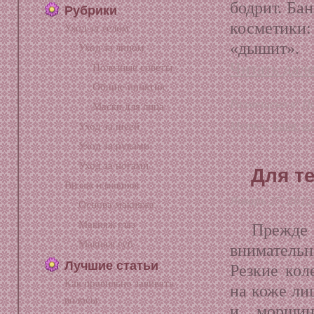
бодрит. Бан
Рубрики
косметик
Уход за телом
«дышит». 
Уход за лицом
Читать дале
Полезные советы
Общие понятия
Размещено в:
П
Маски для лица
Метки:
баня
,
в
Уход за шеей
Уход за руками
Уход за ногами
Для те
Визаж и макияж
Январь 27, 2012
Основа макияжа
Макияж глаз
Прежде
Макияж губ
внимательн
Лучшие статьи
Резкие кол
Как правильно завивать
на коже ли
волосы
и морщин