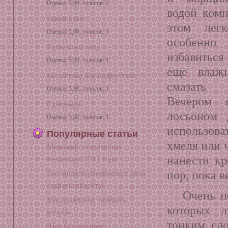
Оценка: 5,00, голосов: 2
водой комн
Наши руки
этом легк
Оценка: 5,00, голосов: 1
особенно
Типы кожи лица
избавиться
Оценка: 5,00, голосов: 1
еще влаж
Косметика для подростков
смазать
Оценка: 5,00, голосов: 1
Вечером 
Сувениры
лосьоном 
Оценка: 5,00, голосов: 1
использов
Популярные статьи
хмеля или 
Маникюр: популярные
нанести кр
тенденции 2012 года
пор, пока в
Топ-модели раскрывают свои
секреты красоты
Очень п
Как правильно завивать
которых л
волосы
тонким сл
Шея без морщин