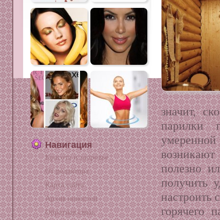
значит, ск
парилки п
умеренно
Навигация
возникают
Красота и здоровье
полезно ил
От редактора
получить у
Карта сайта
настроить 
Архив новостей
горячего 
Обратная связь