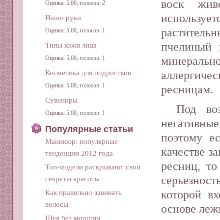
воск жив
Оценка: 5,00, голосов: 2
использует
Наши руки
раститель
Оценка: 5,00, голосов: 1
пчелиный 
Типы кожи лица
минераль
Оценка: 5,00, голосов: 1
аллергиче
Косметика для подростков
Оценка: 5,00, голосов: 1
ресницам.
Сувениры
Под во
Оценка: 5,00, голосов: 1
негативные
Популярные статьи
поэтому е
Маникюр: популярные
качестве з
тенденции 2012 года
ресниц, то
Топ-модели раскрывают свои
серьезност
секреты красоты
которой вх
Как правильно завивать
волосы
основе леж
Шея без морщин