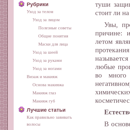
туши защи
Рубрики
стоит ли на
Уход за телом
Уход за лицом
Увы, пр
Полезные советы
причине: 
Общие понятия
летом явл
Маски для лица
протекани
Уход за шеей
называется
Уход за руками
любые проц
Уход за ногами
во много 
Визаж и макияж
негативн
Основа макияжа
химическ
Макияж глаз
косметичес
Макияж губ
Лучшие статьи
Естеств
Как правильно завивать
В основ
волосы