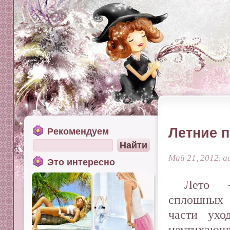
Летние 
Рекомендуем
Май 21, 2012, a
Это интересно
Лето 
сплошных 
части ухо
неутихаю