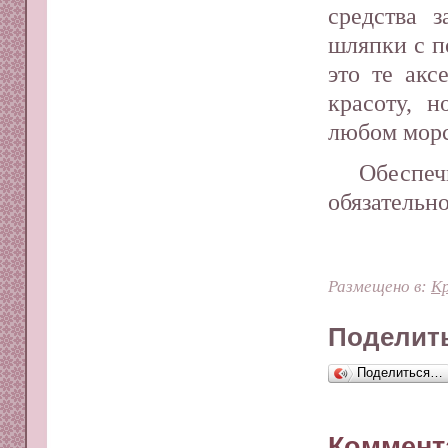
средства 
шляпки с п
это те акс
красоту, 
любом морс
Обеспе
обязательн
Размещено в:
Кр
Поделить
Поделиться…
Коммент