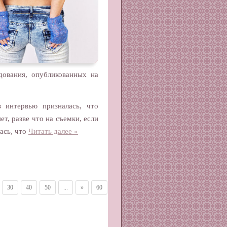
дования, опубликованных на
 интервью призналась, что
т, разве что на съемки, если
ась, что
Читать далее »
30
40
50
...
»
60