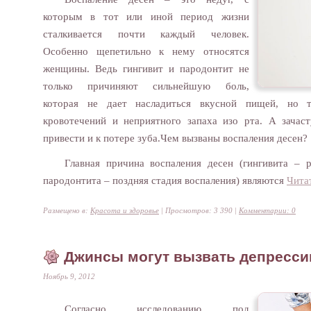
которым в тот или иной период жизни
сталкивается почти каждый человек.
Особенно щепетильно к нему относятся
женщины. Ведь гингивит и пародонтит не
только причиняют сильнейшую боль,
которая не дает насладиться вкусной пищей, но т
кровотечений и неприятного запаха изо рта. А зачас
привести и к потере зуба.Чем вызваны воспаления десен?
Главная причина воспаления десен (гингивита – р
пародонтита – поздняя стадия воспаления) являются
Читат
Размещено в:
Красота и здоровье
| Просмотров: 3 390 |
Комментарии: 0
Джинсы могут вызвать депресс
Ноябрь 9, 2012
Согласно исследованию под