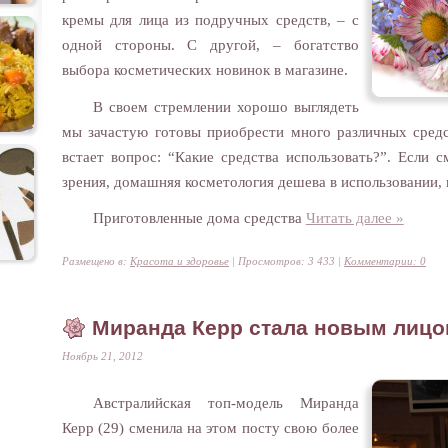
кремы для лица из подручных средств, – с
одной стороны. С другой, – богатство
выбора косметических новинок в магазине.
В своем стремлении хорошо выглядеть
мы зачастую готовы приобрести много различных средс
встает вопрос: “Какие средства использовать?”. Если 
зрения, домашняя косметология дешева в использовании, 
Приготовленные дома средства
Читать далее »
Размещено в:
Красота и здоровье
| Просмотров: 3 433 |
Комментарии: 0
Миранда Керр стала новым лиц
Ноябрь 21, 2012
Австралийская топ-модель Миранда
Керр (29) сменила на этом посту свою более