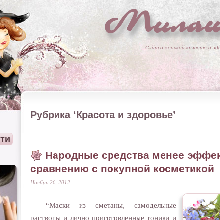
Милаш
Сайт о женской красоте и зд
Рубрика ‘Красота и здоровье’
Народные средства менее эффе
сравнению с покупной косметикой
Ноябрь 26, 2012
“Маски из сметаны, самодельные
растворы и лично приготовленные тоники и