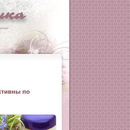
ка
оровье
ктивны по