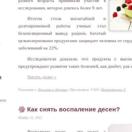
разного возраста принимали участие в
исследовании, которое длилось более 9 лет.
Итогом столь масштабной и
долговременной работы ученых стал
безапеляционный вывод: рацион, богатый
цельнозерновыми продуктами защищает человека от сер
в
заболеваний на 22%.
Исследователи доказали, что продукты с высо
предупреждают развитие таких болезней, как диабет, рак
и
Читать далее »
Размещено в:
Красота и здоровье
| Просмотров: 3 626 |
Комментарии: 0
вои
Как снять воспаление десен?
Ноябрь 12, 2012
Воспаление десен – это недуг, с