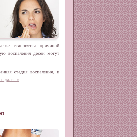
акже становятся причиной
тую воспаления десен могут
анняя стадия воспаления, и
ь далее »
ию