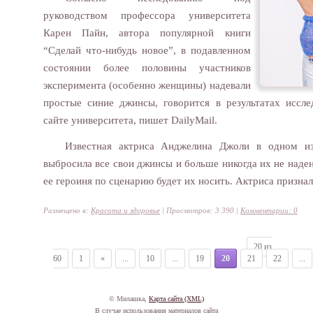
руководством профессора университета
Карен Пайн, автора популярной книги
“Сделай что-нибудь новое”, в подавленном
состоянии более половины участников
эксперимента (особенно женщины) надевали
простые синие джинсы, говорится в результатах иссле
сайте университета, пишет DailyMail.
Известная актриса Анджелина Джоли в одном из
выбросила все свои джинсы и больше никогда их не надене
ее героиня по сценарию будет их носить. Актриса признал
Размещено в:
Красота и здоровье
| Просмотров: 3 390 |
Комментарии: 0
20 из
60
1
«
...
10
...
19
20
21
22
...
© Милашка,
Карта сайта (XML)
В случае использования материалов сайта