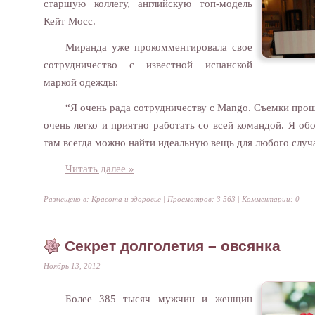
старшую коллегу, английскую топ-модель
Кейт Мосс.
Миранда уже прокомментировала свое
сотрудничество с известной испанской
маркой одежды:
“Я очень рада сотрудничеству с Mango. Съемки про
очень легко и приятно работать со всей командой. Я об
там всегда можно найти идеальную вещь для любого случ
Читать далее »
Размещено в:
Красота и здоровье
| Просмотров: 3 563 |
Комментарии: 0
Секрет долголетия – овсянка
Ноябрь 13, 2012
Более 385 тысяч мужчин и женщин