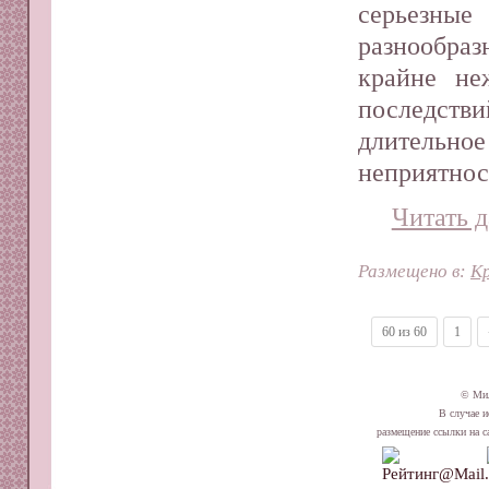
серьезны
разнообра
крайне не
последст
длительное
неприятнос
Читать д
Размещено в:
Кр
60 из 60
1
© Ми
В случае и
размещение ссылки на сай