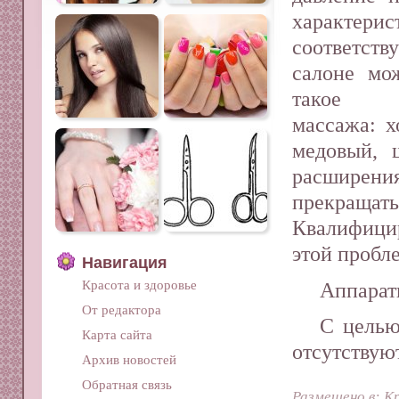
характерис
соответст
салоне мо
такое м
массажа: х
медовый, 
расширен
прекраща
Квалифици
этой пробл
Навигация
Красота и здоровье
Аппарат
От редактора
С целью
Карта сайта
отсутствую
Архив новостей
Обратная связь
Размещено в:
Кр