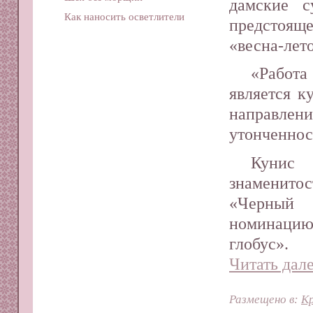
дамские с
Как наносить осветлители
предсто
«весна-лето
«Работа
является к
направлен
утонченнос
Кунис 
знаменитос
«Черный 
номинацию
глобус».
Читать дале
Размещено в:
Кр