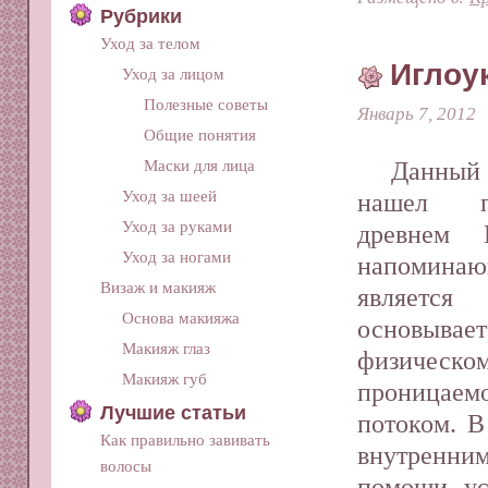
Рубрики
Уход за телом
Иглоу
Уход за лицом
Полезные советы
Январь 7, 2012
Общие понятия
Маски для лица
Данный 
Уход за шеей
нашел п
Уход за руками
древнем 
Уход за ногами
напомин
Визаж и макияж
является
Основа макияжа
основы
Макияж глаз
физическо
Макияж губ
проницаем
Лучшие статьи
потоком. В
Как правильно завивать
внутренни
волосы
помощи ус