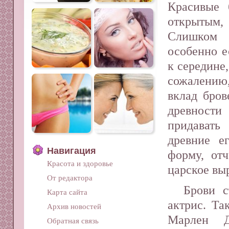
Красивые 
открытым
Слишком
особенно е
к середине
сожалению
вклад бро
древност
придавать
древние е
Навигация
форму, от
Красота и здоровье
царское вы
От редактора
Брови с
Карта сайта
актрис. Та
Архив новостей
Марлен Д
Обратная связь