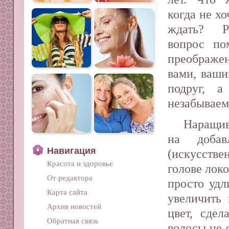
когда не хо
ждать? Р
вопрос по
преображе
вами, ваши
подруг, а
незабываем
Наращив
на добав
Навигация
(искусстве
Красота и здоровье
голове лок
От редактора
просто удл
Карта сайта
увеличить 
Архив новостей
цвет, сдел
Обратная связь
волосы не 