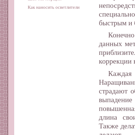
непосредс
Как наносить осветлители
специальн
быстрым и 
Конечно
данных мет
приблизите
коррекции 
Каждая 
Наращиван
страдают о
выпадени
повышенна
длина сво
Также дела
делают 