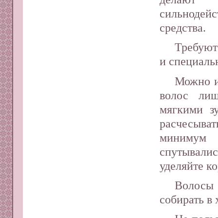
сильнодей
средства.
Требуют
и специаль
Можно и
волос ли
мягкими з
расчесыв
минимум 
спутывали
уделяйте к
Волосы 
собирать в 