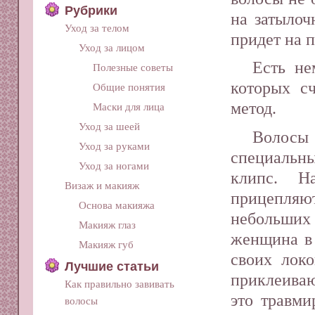
Рубрики
на затылоч
Уход за телом
придет на 
Уход за лицом
Есть не
Полезные советы
которых с
Общие понятия
метод.
Маски для лица
Уход за шеей
Волосы
Уход за руками
специальн
Уход за ногами
клипс. Н
Визаж и макияж
прицепля
Основа макияжа
небольших
Макияж глаз
женщина в 
Макияж губ
своих локо
Лучшие статьи
приклеиваю
Как правильно завивать
это травми
волосы