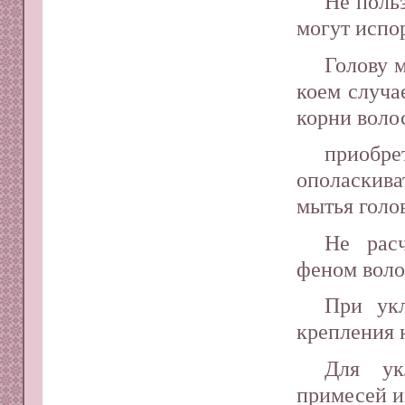
Не поль
могут испо
Голову 
коем случа
корни воло
приобр
ополаскива
мытья голо
Не рас
феном вол
При укл
крепления 
Для ук
примесей и