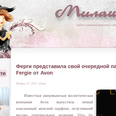
Милаш
Сайт о женской красоте и зд
Ферги представила свой очередной п
Fergie от Avon
Ноябрь 27, 2012, admin
Известная американская косметическая
компания Avon выпустила новый
изысканный женский парфюм, получивший
весьма оригинальное название Viva by