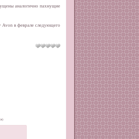
ыпущены аналогично пахнущие
у Avon в феврале следующего
ся)