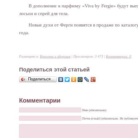
В дополнение к парфюму «Viva by Fergie» будут в
лосьон и спрей для тела.
Новые духи от Ферги появятся в продаже по каталог
года.
Размещено в:
Красота и здоровье
| Просмотров: 3 473 |
Комментарии: 0
Поделиться этой статьей
Поделиться…
Комментарии
Имя (обязательно)
Почта (e-mail) (обязательно. Не публикует