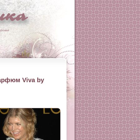
ка
оровье
арфюм Viva by