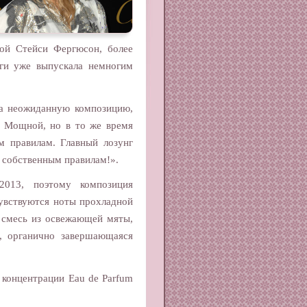
сой Стейси Фергюсон, более
ги уже выпускала немногим
ма неожиданную композицию,
. Мощной, но в то же время
м правилам. Главный лозунг
 собственным правилам!».
2013, поэтому композиция
чувствуются ноты прохладной
я смесь из освежающей мяты,
, органично завершающаяся
 концентрации Eau de Parfum