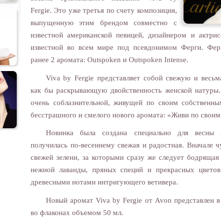
Fergie. Это уже третья по счету композиция,
выпущенную этим брендом совместно с
известной американской певицей, дизайнером и актри
известной во всем мире под псевдонимом Ферги. Фер
ранее 2 аромата: Outspoken и Outspoken Intense.
Viva by Fergie представляет собой свежую и весь
как бы раскрывающую двойственность женской натуры
очень соблазнительной, живущей по своим собственны
бесстрашного и смелого нового аромата: «Живи по своим
Новинка была создана специально для весны 
получилась по-весеннему свежая и радостная. Вначале 
свежей зелени, за которыми сразу же следует бодряща
нежной лаванды, пряных специй и прекрасных цветов
древесными нотами интригующего ветивера.
Новый аромат Viva by Fergie от Avon представлен в
во флаконах объемом 50 мл.