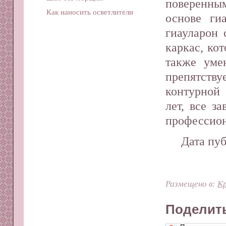
поверенны
Как наносить осветлители
основе ги
гиауларон 
каркас, ко
также уме
препятств
контурной
лет, все з
профессион
Дата пуб
Размещено в:
Кр
Поделить