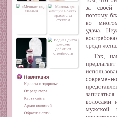
за своей
поэтому бл
во многом
удача. Не
востребова
среди женщ
Так, на
предлагает
использов
Навигация
современно
Красота и здоровье
представл
От редактора
записатьс
Карта сайта
волосами 
Архив новостей
мужской к
Обратная связь
предста