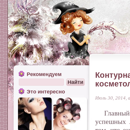
Контурна
Рекомендуем
космето
Это интересно
Июль 30, 2014, 
Главны
успешных 
том, что о