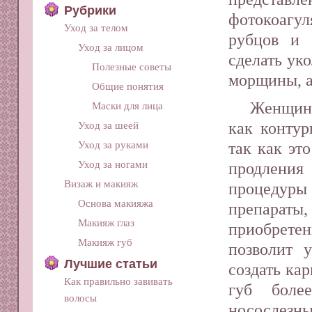
Рубрики
фотокоагу
Уход за телом
рубцов и 
Уход за лицом
сделать ук
Полезные советы
морщины, а
Общие понятия
Женщина
Маски для лица
как контур
Уход за шеей
Уход за руками
так как эт
Уход за ногами
продлени
Визаж и макияж
процедур
Основа макияжа
препараты,
Макияж глаз
приобрете
Макияж губ
позволит 
Лучшие статьи
создать ка
Как правильно завивать
губ боле
волосы
носослезны