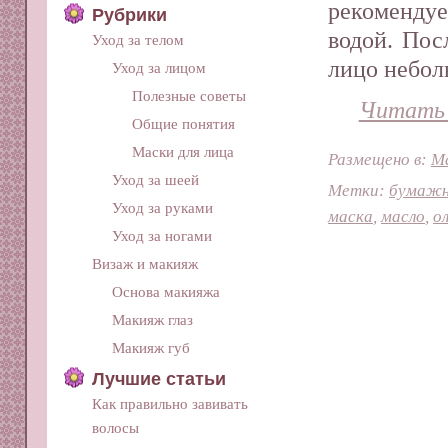
рекомендуе
Рубрики
водой. Пос
Уход за телом
лицо небол
Уход за лицом
Полезные советы
Читать 
Общие понятия
Маски для лица
Размещено в:
Ма
Уход за шеей
Метки:
бумажн
Уход за руками
маска
,
масло
,
о
Уход за ногами
Визаж и макияж
Основа макияжа
Макияж глаз
Макияж губ
Лучшие статьи
Как правильно завивать
волосы