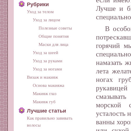
Рубрики
Лучше и б
Уход за телом
специально
Уход за лицом
В особо
Полезные советы
потрескавш
Общие понятия
горячий м
Маски для лица
Уход за шеей
специально
Уход за руками
намазать 
Уход за ногами
лета желат
Визаж и макияж
ногах гру
Основа макияжа
рукавицей
Макияж глаз
смазывать
Макияж губ
морской 
Лучшие статьи
усталость 
Как правильно завивать
ванны хоро
волосы
или сухой