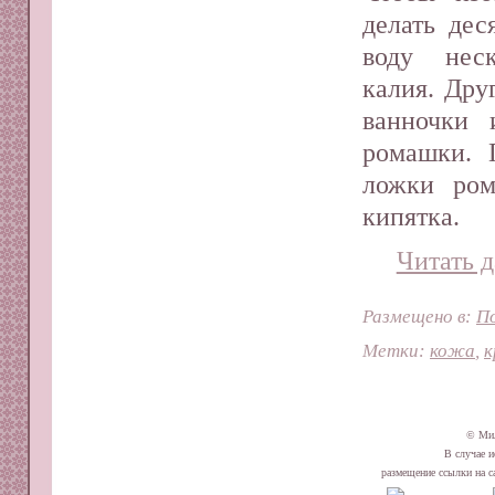
делать дес
воду неск
калия. Дру
ванночки 
ромашки. 
ложки ром
кипятка.
Читать д
Размещено в:
П
Метки:
кожа
,
к
© Ми
В случае и
размещение ссылки на сай