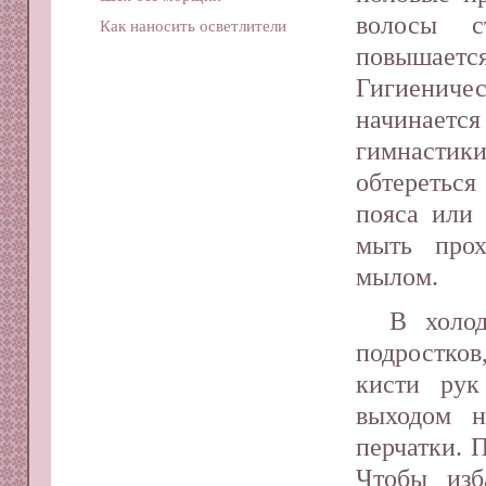
волосы с
Как наносить осветлители
повышаетс
Гигиениче
начинае
гимнастики
обтереться
пояса или
мыть про
мылом.
В холо
подростко
кисти ру
выходом н
перчатки. 
Чтобы изб