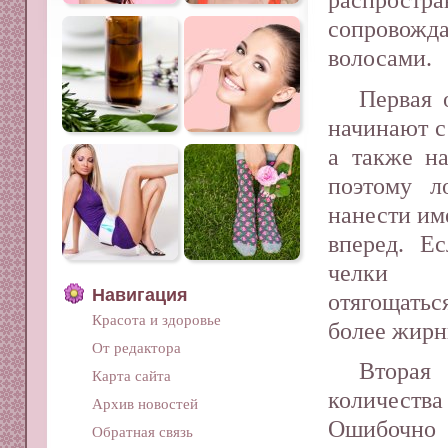
сопровож
волосами.
Первая 
начинают с
а также на
поэтому л
нанести им
вперед. Е
челк
Навигация
отягощатьс
Красота и здоровье
более жирн
От редактора
Вторая
Карта сайта
количеств
Архив новостей
Ошибочно 
Обратная связь