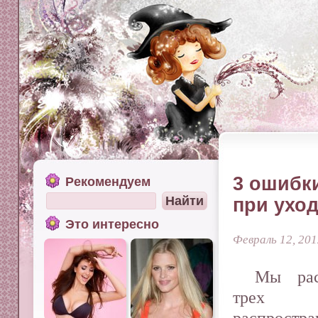
3 ошибк
Рекомендуем
при уход
Это интересно
Февраль 12, 201
Мы рас
трех 
распростра