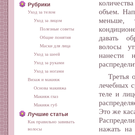
количеств
Рубрики
объем. Нап
Уход за телом
меньше, 
Уход за лицом
кондиционе
Полезные советы
давать об
Общие понятия
волосы ут
Маски для лица
нанести 
Уход за шеей
Уход за руками
распредели
Уход за ногами
Третья 
Визаж и макияж
лечебных с
Основа макияжа
теле и лиц
Макияж глаз
распределя
Макияж губ
Это же кас
Лучшие статьи
Распредели
Как правильно завивать
нажать на
волосы