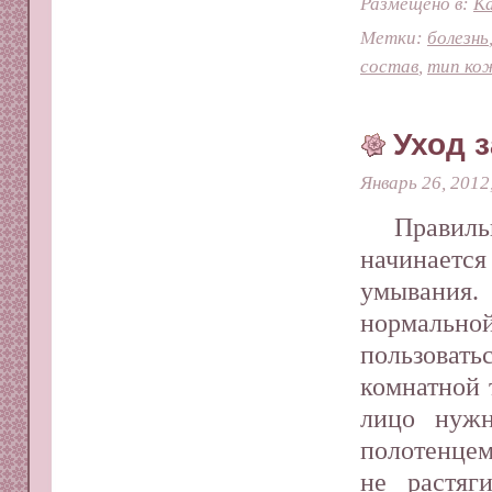
Размещено в:
Ка
Метки:
болезнь
состав
,
тип ко
Уход 
Январь 26, 2012
Правил
начинаетс
умывания.
нормальн
пользова
комнатной 
лицо нуж
полотенцем
не растяг