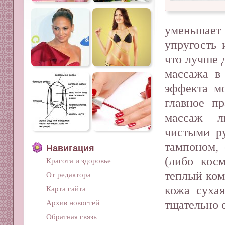
уменьшае
упругость 
что лучше 
массажа в
эффекта м
главное п
массаж л
чистыми р
тампоном,
Навигация
(либо кос
Красота и здоровье
теплый ком
От редактора
кожа суха
Карта сайта
тщательно 
Архив новостей
Обратная связь