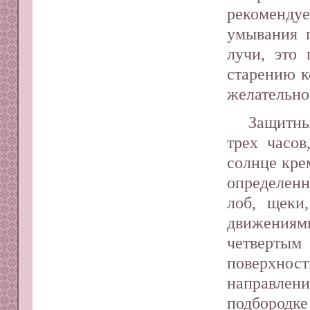
рекоменду
умывания 
лучи, это
старению к
желательно
Защитны
трех часо
солнце кре
определенн
лоб, щеки
движениями
четвертым
поверхнос
направлен
подбородке