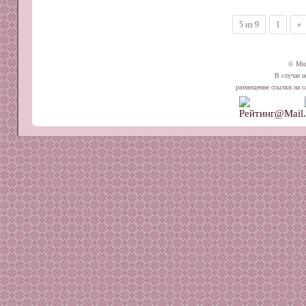
5 из 9
1
«
© Ми
В случае и
размещение ссылки на сай