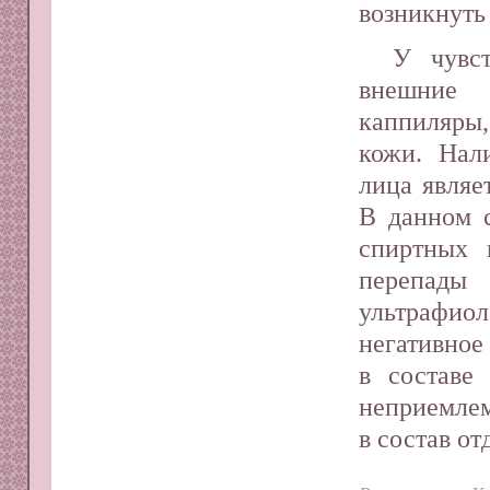
возникнуть
У чувс
внешние 
каппиляры
кожи. Нал
лица являе
В данном с
спиртных 
перепады
ультрафио
негативное
в составе
неприемлем
в состав о