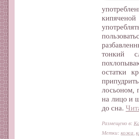
употреблен
кипячено
употребля
пользова
разбавленн
тонкий с
похлопываю
остатки к
припудри
лосьоном, 
на лицо и 
до сна.
Чит
Размещено в:
Ка
Метки:
кожа
,
к