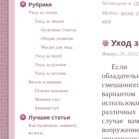
Размещено в:
О
Рубрики
Метки:
виски
,
д
Уход за телом
шея
Уход за лицом
Полезные советы
Общие понятия
Уход 
Маски для лица
Январь 26, 2012
Уход за шеей
Уход за руками
Если
Уход за ногами
облада
Визаж и макияж
смешанног
Основа макияжа
вариантом
Макияж глаз
использо
Макияж губ
различных
Лучшие статьи
случае ва
Как правильно завивать
вооруже
волосы
придерж