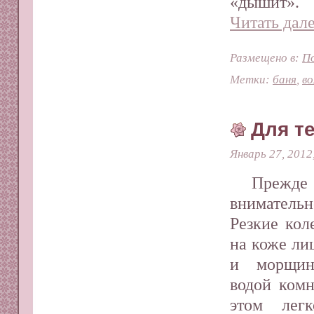
«дышит». 
Читать дале
Размещено в:
П
Метки:
баня
,
в
Для те
Январь 27, 2012
Прежде
внимательн
Резкие кол
на коже ли
и морщин
водой комн
этом легк