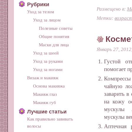
Рубрики
Размещено в:
Ма
Уход за телом
Метки:
возрас
Уход за лицом
Полезные советы
Общие понятия
Космет
Маски для лица
Январь 27, 2012
Уход за шеей
Густой от
Уход за руками
помогает п
Уход за ногами
Визаж и макияж
Компрессы
чайную лож
Основа макияжа
заварить в
Макияж глаз
на кожу о
Макияж губ
мускулы 
Лучшие статьи
мускулы ве
Как правильно завивать
Аптечная 
волосы