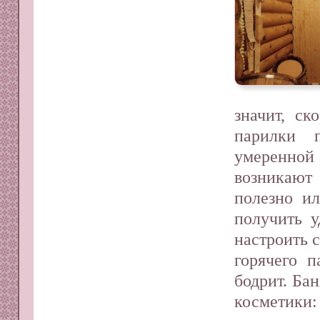
значит, ск
парилки п
умеренно
возникают
полезно ил
получить у
настроить 
горячего 
бодрит. Бан
косметик