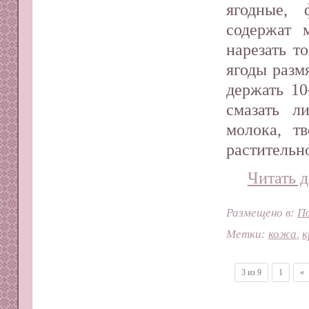
ягодные,
содержат 
нарезать т
ягоды разм
держать 10
смазать л
молока, т
растительно
Читать д
Размещено в:
П
Метки:
кожа
,
к
3 из 9
1
«