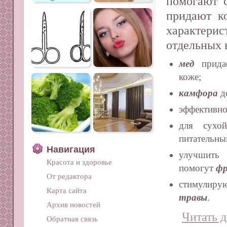
помогают с
придают ко
характе
отдельных 
мед
придае
коже;
камфора
д
эффективно
для сухо
питательны
Навигация
улучшить 
Красота и здоровье
помогут
фр
От редактора
стимулиру
Карта сайта
травы
.
Архив новостей
Читать д
Обратная связь