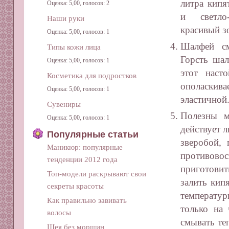
литра кипя
Оценка: 5,00, голосов: 2
и светло
Наши руки
красивый з
Оценка: 5,00, голосов: 1
Шалфей см
Типы кожи лица
Горсть шал
Оценка: 5,00, голосов: 1
этот наст
Косметика для подростков
ополаскив
Оценка: 5,00, голосов: 1
эластичной
Сувениры
Полезны м
Оценка: 5,00, голосов: 1
действует 
Популярные статьи
зверобой,
Маникюр: популярные
противов
тенденции 2012 года
приготовит
Топ-модели раскрывают свои
залить кип
секреты красоты
температур
Как правильно завивать
только на
волосы
смывать те
Шея без морщин