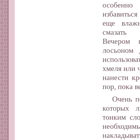
особенно
избавиться
еще влаж
смазать
Вечером 
лосьоном 
использов
хмеля или 
нанести кр
пор, пока в
Очень п
которых л
тонким сл
необходи
накладыва