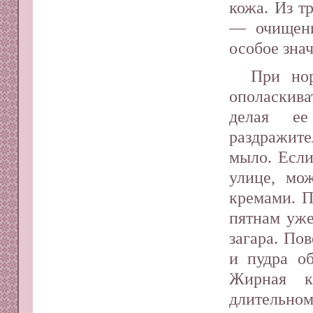
кожа. Из т
— очищени
особое зна
При но
ополаскива
делая е
раздражите
мыло. Если
улице, мо
кремами. 
пятнам уже
загара. По
и пудра о
Жирная к
длительном