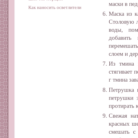
маски в пе
Как наносить осветлители
Маска из к
Столовую л
воды, пом
добавить
перемешать
слоем и де
Из тмина 
стягивает 
г тмина зав
Петрушка 
петрушки з
протирать 
Свежая на
красных ше
смешать с