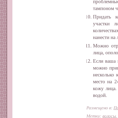
проблемны
тампоном ч
Придать к
участки 
количества
нанести на
Можно отре
лица, опол
Если ваша 
можно приг
несколько 
место на 2
кожу лица.
водой.
Размещено в:
П
Метки:
волосы